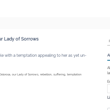
Our Lady of Sorrows
R
e
c
h
ple with a temptation appealing to her as yet un-
A
e
r
A
c
l
,
,
,
,
Dolorosa
our Lady of Sorrows
rebellion
suffering
temptation
h
e
E
r
:
L