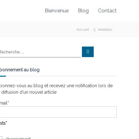
Bienvenue
Blog
Contact
Accueil
rebellion
R
e
c
h
e
bonnement au blog
r
c
h
e
bonnez-vous au blog et recevez une notification lors de
r
a diffusion d'un nouvel article
mail*
ists*