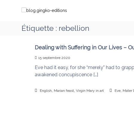
A
b
C
l
l
h
l
o
e
e
g
m
Étiquette :
rebellion
r
.
i
a
g
n
u
i
c
Dealing with Suffering in Our Lives – 
o
o
n
n
15 septembre 2020
n
g
s
t
Eve had it easy, for she “merely” had to grap
k
a
e
awakened concupiscence […]
o
v
n
-
e
u
e
,
,
,
c
English
Marian feast
Virgin Mary in art
Eve
Mater 
d
M
i
a
t
r
i
i
o
e
q