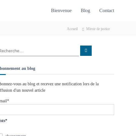
Bienvenue
Blog
Contact
Accueil
Miroir de justice
R
e
c
h
e
bonnement au blog
r
c
h
e
bonnez-vous au blog et recevez une notification lors de la
r
iffusion d'un nouvel article
mail*
ists*