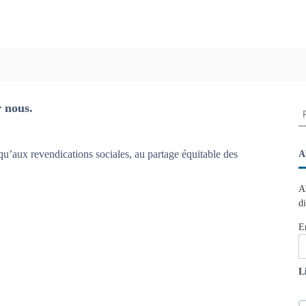
r nous.
R
e
c
h
qu’aux revendications sociales, au partage équitable des
A
e
r
A
c
d
h
e
E
r
:
L