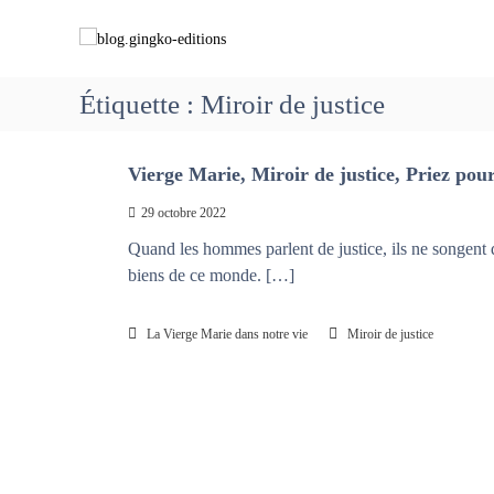
A
b
C
l
l
h
l
o
e
e
g
m
Étiquette :
Miroir de justice
r
.
i
a
g
n
u
i
Vierge Marie, Miroir de justice, Priez pou
c
o
o
n
n
29 octobre 2022
n
g
s
t
Quand les hommes parlent de justice, ils ne songent 
k
a
e
biens de ce monde. […]
o
v
n
-
e
u
e
c
La Vierge Marie dans notre vie
Miroir de justice
d
M
i
a
t
r
i
i
o
e
n
q