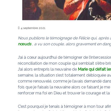
n
s
u
i
d
é
4 septembre 2021
f
a
Nous publions le témoignage de Félicie qui, après 
i
nœuds
, a vu son couple, alors gravement en dang
t
l
J’ai à cœur aujourd’hui de témoigner de l’intercessi
e
réconciliation de mon couple qui semblait s’être bri
s
J’ai alors entrepris la neuvaine de
Marie qui défait 
n
semaine, la situation s’est totalement débloquée 
œ
comme renouvelé, comme je l’avais demandé dans mes
u
fois que je faisais la neuvaine alors ce faisant je m
d
renforcer ma foi en Dieu et trouver le courage et la 
s
C’est pourquoi je tenais à témoigner à mon tour afi