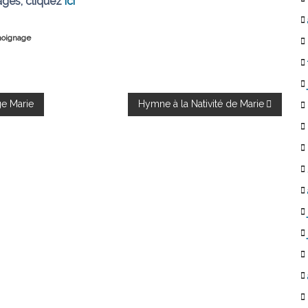
ages, cliquez
ici
oignage
ge Marie
Hymne à la Nativité de Marie