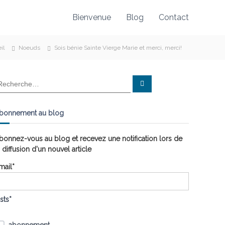
Bienvenue
Blog
Contact
il
Noeuds
Sois bénie Sainte Vierge Marie et merci, merci!
R
e
c
h
e
bonnement au blog
r
c
h
e
bonnez-vous au blog et recevez une notification lors de
r
a diffusion d'un nouvel article
mail*
ists*