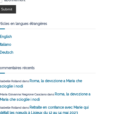
abonnement
rticles en langues étrangères
English
Italiano
Deutsch
ommentaires récents
Roma, la devozione a Maria che
Isabelle Rolland
dans
scioglie i nodi
Roma, la devozione a
Maria Giovanna Negrone Casciano
dans
Maria che scioglie i nodi
Retraite en confiance avec Marie qui
Isabelle Rolland
dans
défait les nœuds à Lisieux du 12 au 14 mai 2023