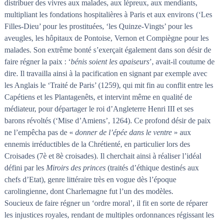
distribuer des vivres aux malades, aux lépreux, aux mendiants,
multipliant les fondations hospitalières à Paris et aux environs (‘Les
Filles-Dieu’ pour les prostituées, ‘les Quinze-Vingts’ pour les
aveugles, les hôpitaux de Pontoise, Vernon et Compiègne pour les
malades. Son extrême bonté s’exerçait également dans son désir de
faire régner la paix : ‘
bénis soient les apaiseurs
’, avait-il coutume de
dire. Il travailla ainsi à la pacification en signant par exemple avec
les Anglais le ‘Traité de Paris’ (1259), qui mit fin au conflit entre les
Capétiens et les Plantagenêts, et intervint même en qualité de
médiateur, pour départager le roi d’Angleterre Henri III et ses
barons révoltés (‘Mise d’Amiens’, 1264). Ce profond désir de paix
ne l’empêcha pas de «
donner de l’épée dans le ventre
» aux
ennemis irréductibles de la Chrétienté, en particulier lors des
Croisades (7è et 8è croisades). Il cherchait ainsi à réaliser l’idéal
défini par les
Miroirs des princes
(traités d’éthique destinés aux
chefs d’Etat), genre littéraire très en vogue dès l’époque
carolingienne, dont Charlemagne fut l’un des modèles.
Soucieux de faire régner un ‘ordre moral’, il fit en sorte de réparer
les injustices royales, rendant de multiples ordonnances régissant les