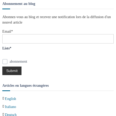
e
h
Abonnement au blog
r
e
c
h
r
e
Abonnez-vous au blog et recevez une notification lors de la diffusion d'un
r
c
nouvel article
h
e
Email*
r
:
Lists*
abonnement
Articles en langues étrangères
English
Italiano
Deutsch