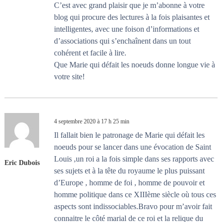
’
C’est avec grand plaisir que je m’abonne à votre
blog qui procure des lectures à la fois plaisantes et
a
intelligentes, avec une foison d’informations et
d’associations qui s’enchaînent dans un tout
r
cohérent et facile à lire.
Que Marie qui défait les noeuds donne longue vie à
t
votre site!
i
c
4 septembre 2020 à 17 h 25 min
l
Il fallait bien le patronage de Marie qui défait les
noeuds pour se lancer dans une évocation de Saint
e
Louis ,un roi a la fois simple dans ses rapports avec
Eric Dubois
ses sujets et à la tête du royaume le plus puissant
d’Europe , homme de foi , homme de pouvoir et
homme politique dans ce XIIIème siècle où tous ces
aspects sont indissociables.Bravo pour m’avoir fait
connaitre le côté marial de ce roi et la relique du