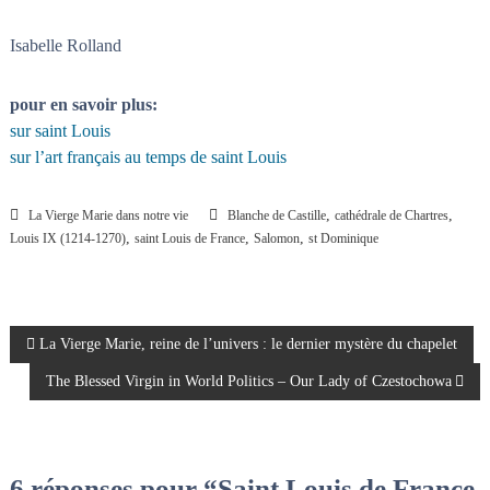
Isabelle Rolland
pour en savoir plus:
sur saint Louis
sur l’art français au temps de saint Louis
,
,
La Vierge Marie dans notre vie
Blanche de Castille
cathédrale de Chartres
,
,
,
Louis IX (1214-1270)
saint Louis de France
Salomon
st Dominique
N
La Vierge Marie, reine de l’univers : le dernier mystère du chapelet
The Blessed Virgin in World Politics – Our Lady of Czestochowa
a
v
6 réponses pour “Saint Louis de France