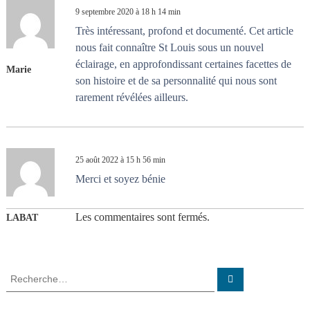
9 septembre 2020 à 18 h 14 min
Très intéressant, profond et documenté. Cet article
nous fait connaître St Louis sous un nouvel
éclairage, en approfondissant certaines facettes de
Marie
son histoire et de sa personnalité qui nous sont
rarement révélées ailleurs.
25 août 2022 à 15 h 56 min
Merci et soyez bénie
Les commentaires sont fermés.
LABAT
R
R
e
e
c
c
h