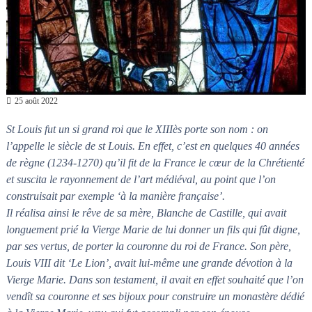
25 août 2022
St Louis fut un si grand roi que le XIIIès porte son nom : on
l’appelle le siècle de st Louis. En effet, c’est en quelques 40 années
de règne (1234-1270) qu’il fit de la France le cœur de la Chrétienté
et suscita le rayonnement de l’art médiéval, au point que l’on
construisait par exemple ‘à la manière française’.
Il réalisa ainsi le rêve de sa mère, Blanche de Castille, qui avait
longuement prié la Vierge Marie de lui donner un fils qui fût digne,
par ses vertus, de porter la couronne du roi de France. Son père,
Louis VIII dit ‘Le Lion’, avait lui-même une grande dévotion à la
Vierge Marie. Dans son testament, il avait en effet souhaité que l’on
vendît sa couronne et ses bijoux pour construire un monastère dédié