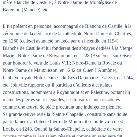
mère Blanche de Castille ; à Notre-Dame-de-Montéglise de
Barenton (Manche), etc.
Il fut présent en personne, accompagné de Blanche de Castille, à la
cérémonie de la dédicace de la cathédrale Notre-Dame de Chartres,
en 1260 (celle-ci ayant été ravagée par un incendie en 1194).
Blanche de Castille et lui fondèrent des abbayes dédiées à la Vierge
Marie : Notre-Dame de Royaumont, en 1228 (Asnières –sur-Oise),
pour honorer le vœu de Louis VIII; Notre-Dame la Royale ou
Notre-Dame de Maubuisson, en 1242 (st-Ouen-l’Aumône),
l’abbaye royale Notre-Dame –du-Lys (Dammarie-lès-Lys), en 1244,
etc. Joinville rapporte qu’il participa d’ailleurs à certaines
constructions, notamment à Royaumont et en Palestine, portant lui-
même les pierres sur les épaules, ces travaux étant considérés
comme une œuvre de piété procurant une indulgence plénière.
Sa grande œuvre reste la ‘Sainte Chapelle’, construite sans doute
par le fameux architecte Pierre de Montreuil selon le vœu de st
Louis, en 1248. Quand la Sainte-Chapelle, cathédrale de verre
conçue comme la Jérusalem céleste et comme un reliquaire fut