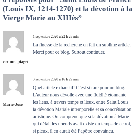
i
(Louis IX, 1214-1270) et la dévotion à la
g
Vierge Marie au XIIIès”
a
1 septembre 2020 à 22 h 28 min
t
La finesse de la recherche en fait un sublime article.
Merci pour ce blog. Surtout continuer.
i
corinne piaget
o
3 septembre 2020 à 16 h 29 min
n
Quel article exhaustif! C’est si rare pour un blog.
d
L’auteur nous dévoile avec une fluidité étonnante
les liens, à travers temps et lieux, entre Saint Louis,
Marie-José
e
la dévotion Mariale intemporelle et sa concrétisation
artistique. On comprend que si la dévotion à Marie
l
qui défait les noeuds avait existé du temps de ce roi,
si pieux, il en aurait été l’apôtre convaincu.