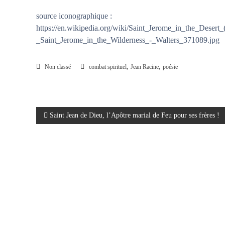
source iconographique :
https://en.wikipedia.org/wiki/Saint_Jerome_in_the_Desert_
_Saint_Jerome_in_the_Wilderness_-_Walters_371089.jpg
,
,
Non classé
combat spirituel
Jean Racine
poésie
N
Saint Jean de Dieu, l’Apôtre marial de Feu pour ses frères !
a
v
i
g