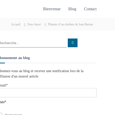
Bienvenue
Blog
Contact
Accueil
Non classé
Plaintes d’un chrétien de Jean Racine
R
e
c
h
e
bonnement au blog
r
c
h
e
bonnez-vous au blog et recevez une notification lors de la
r
iffusion d'un nouvel article
mail*
ists*