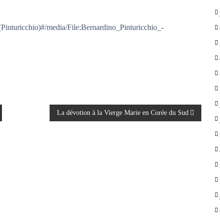
(Pinturicchio)#/media/File:Bernardino_Pinturicchio_-
La dévotion à la Vierge Marie en Corée du Sud