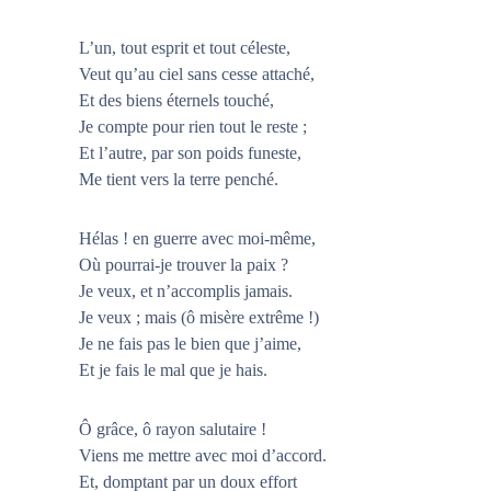
s
u
L’un, tout esprit et tout céleste,
i
Veut qu’au ciel sans cesse attaché,
d
Et des biens éternels touché,
é
Je compte pour rien tout le reste ;
f
Et l’autre, par son poids funeste,
a
Me tient vers la terre penché.
i
t
l
Hélas ! en guerre avec moi-même,
e
Où pourrai-je trouver la paix ?
s
Je veux, et n’accomplis jamais.
n
Je veux ; mais (ô misère extrême !)
œ
Je ne fais pas le bien que j’aime,
u
Et je fais le mal que je hais.
d
s
Ô grâce, ô rayon salutaire !
Viens me mettre avec moi d’accord.
Et, domptant par un doux effort