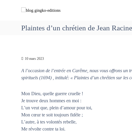
A
b
C
l
l
h
l
o
e
e
g
m
Plaintes d’un chrétien de Jean Racin
r
.
i
a
g
n
u
i
c
o
o
n
n
n
10 mars 2023
g
s
t
k
a
A l’occasion de l’entrée en Carême, nous vous offrons un t
e
o
v
n
spirituels (1694)
, intitulé: « Plaintes d’un chrétien sur le
-
e
u
e
c
Mon Dieu, quelle guerre cruelle !
d
M
Je trouve deux hommes en moi :
i
a
L’un veut que, plein d’amour pour toi,
t
r
Mon cœur te soit toujours fidèle ;
i
i
L’autre, à tes volontés rebelle,
o
e
Me révolte contre ta loi.
n
q