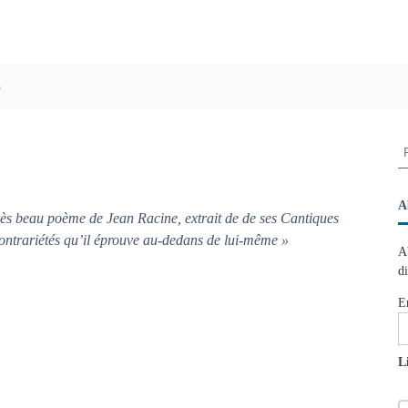
e
R
e
c
h
A
rès beau poème de Jean Racine, extrait de de ses
Cantiques
e
s contrariétés qu’il éprouve au-dedans de lui-même »
r
A
c
d
h
e
E
r
:
L