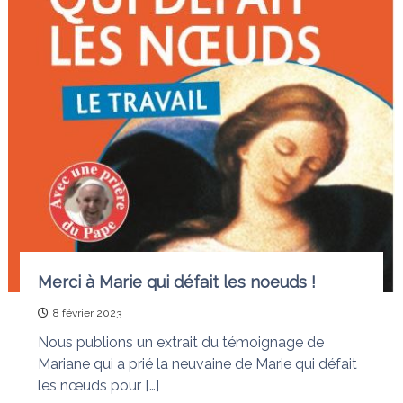
e
i
e
d
q
i
u
t
i
d
i
é
o
f
n
a
i
s
t
l
e
s
n
œ
u
Merci à Marie qui défait les noeuds !
d
s
8 février 2023
Nous publions un extrait du témoignage de
Mariane qui a prié la neuvaine de Marie qui défait
les nœuds pour […]