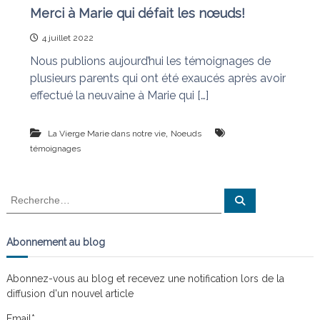
Merci à Marie qui défait les nœuds!
4 juillet 2022
Nous publions aujourd’hui les témoignages de
plusieurs parents qui ont été exaucés après avoir
effectué la neuvaine à Marie qui […]
,
La Vierge Marie dans notre vie
Noeuds
témoignages
R
R
e
e
c
c
h
e
h
Abonnement au blog
r
e
c
h
r
e
Abonnez-vous au blog et recevez une notification lors de la
r
c
diffusion d'un nouvel article
h
e
Email*