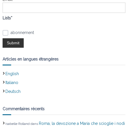
r
:
Lists*
abonnement
Articles en langues étrangères
English
Italiano
Deutsch
Commentaires récents
Roma, la devozione a Maria che scioglie i nodi
Isabelle Rolland
dans