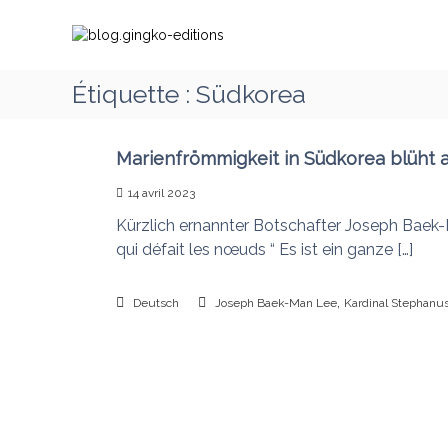
A
b
C
l
l
h
l
o
e
e
g
m
Étiquette :
Südkorea
r
.
i
a
g
n
u
i
c
Marienfrömmigkeit in Südkorea blüht 
o
o
n
n
14 avril 2023
n
g
s
t
Kürzlich ernannter Botschafter Joseph Baek
k
a
e
qui défait les nœuds “ Es ist ein ganze […]
o
v
n
-
e
u
e
,
c
Deutsch
Joseph Baek-Man Lee
Kardinal Stephanu
d
M
i
a
t
r
i
i
o
e
q