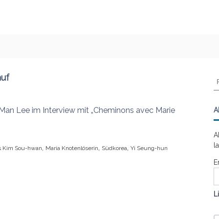
auf
R
e
c
h
-Man Lee im Interview mit „Cheminons avec Marie
A
e
r
A
c
l
,
,
,
s Kim Sou-hwan
Maria Knotenlöserin
Südkorea
Yi Seung-hun
h
e
E
r
:
L