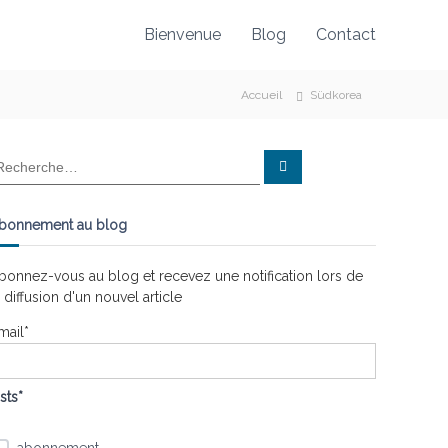
Bienvenue
Blog
Contact
Accueil
Südkorea
R
e
c
h
e
bonnement au blog
r
c
h
e
bonnez-vous au blog et recevez une notification lors de
r
a diffusion d'un nouvel article
mail*
ists*