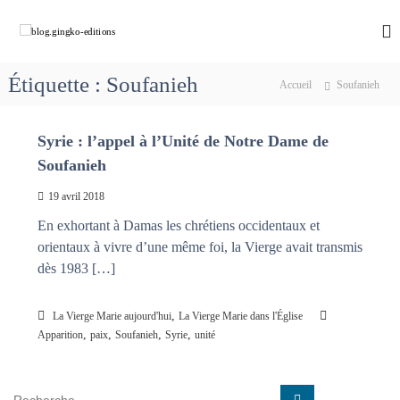
A
l
b
C
h
l
l
e
e
o
m
Étiquette :
Soufanieh
r
Accueil
Soufanieh
g
i
a
n
.
u
o
g
Syrie : l’appel à l’Unité de Notre Dame de
c
n
i
s
o
Soufanieh
a
n
n
v
t
19 avril 2018
g
e
e
k
c
En exhortant à Damas les chrétiens occidentaux et
n
M
o
orientaux à vivre d’une même foi, la Vierge avait transmis
u
a
-
dès 1983 […]
r
e
i
e
d
,
La Vierge Marie aujourd'hui
La Vierge Marie dans l'Église
q
i
,
,
,
,
u
Apparition
paix
Soufanieh
Syrie
unité
t
i
d
i
é
R
o
R
f