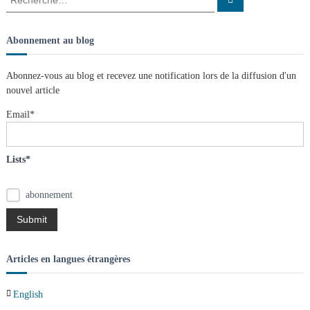
e
e
n
a
c
c
i
h
s
e
t
h
Abonnement au blog
r
l
e
c
h
e
r
e
s
Abonnez-vous au blog et recevez une notification lors de la diffusion d'un
r
c
n
nouvel article
h
œ
e
u
Email*
d
r
s
:
Lists*
abonnement
Articles en langues étrangères
English