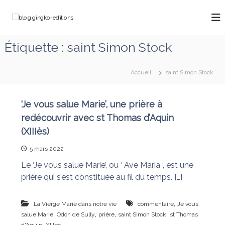
A
l
b
C
l
h
l
e
e
o
Étiquette :
saint Simon Stock
m
r
g
i
a
n
.
u
o
Accueil
saint Simon Stock
g
c
n
o
i
s
a
n
n
‘Je vous salue Marie’, une prière à
v
t
g
redécouvrir avec st Thomas d’Aquin
e
e
k
c
(XIIIès)
n
M
o
u
a
5 mars 2022
-
r
e
i
Le ‘Je vous salue Marie’, ou ‘ Ave Maria ‘, est une
e
d
prière qui s’est constituée au fil du temps. […]
q
i
u
t
i
,
La Vierge Marie dans notre vie
commentaire
Je vous
d
i
,
,
,
,
salue Marie
Odon de Sully
prière
saint Simon Stock
st Thomas
é
o
,
f