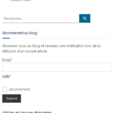
d'Aquin
XIIIès.
n
a
i
s
t
R
R
l
e
e
e
c
c
s
h
e
n
h
Abonnement au blog
r
œ
e
c
h
u
r
e
d
Abonnez-vous au blog et recevez une notification lors de la
r
c
s
diffusion d'un nouvel article
h
e
Email*
r
:
Lists*
abonnement
Articles en langues étrangères