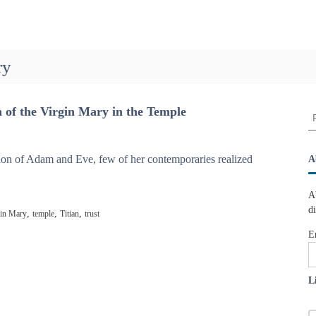
ry
 of the Virgin Mary in the Temple
R
e
c
h
ion of Adam and Eve, few of her contemporaries realized
A
e
r
A
c
d
,
,
,
gin Mary
temple
Titian
trust
h
e
E
r
:
L