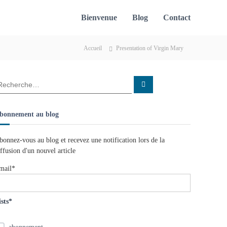
Bienvenue
Blog
Contact
Accueil
Presentation of Virgin Mary
R
e
c
h
e
bonnement au blog
r
c
h
e
bonnez-vous au blog et recevez une notification lors de la
r
iffusion d'un nouvel article
mail*
ists*