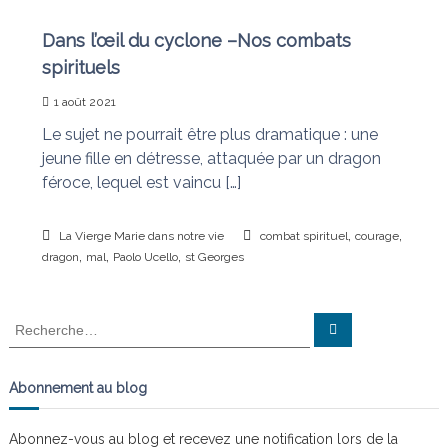
n
a
i
Dans l’œil du cyclone –Nos combats
s
t
spirituels
l
e
1 août 2021
s
n
Le sujet ne pourrait être plus dramatique : une
œ
jeune fille en détresse, attaquée par un dragon
u
d
féroce, lequel est vaincu […]
s
,
,
La Vierge Marie dans notre vie
combat spirituel
courage
,
,
,
dragon
mal
Paolo Ucello
st Georges
R
R
e
e
c
c
h
e
h
Abonnement au blog
r
e
c
h
r
e
Abonnez-vous au blog et recevez une notification lors de la
r
c