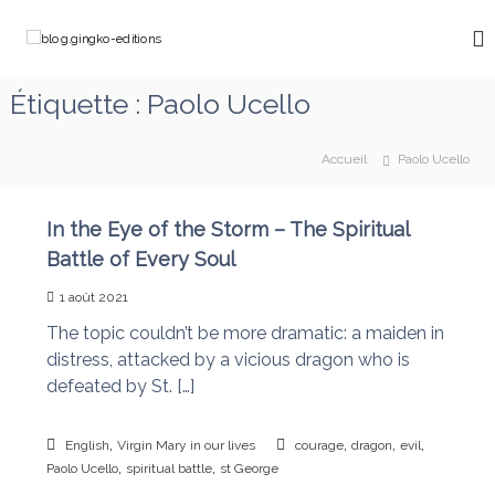
A
l
b
C
l
h
l
e
e
o
Étiquette :
Paolo Ucello
m
r
g
i
a
n
.
u
o
Accueil
Paolo Ucello
g
c
n
o
i
s
a
n
n
In the Eye of the Storm – The Spiritual
v
t
g
Battle of Every Soul
e
e
k
c
n
M
1 août 2021
o
u
a
-
The topic couldn’t be more dramatic: a maiden in
r
e
i
distress, attacked by a vicious dragon who is
e
d
defeated by St. […]
q
i
u
t
i
,
,
,
,
English
Virgin Mary in our lives
courage
dragon
evil
d
i
,
,
Paolo Ucello
spiritual battle
st George
é
o
f