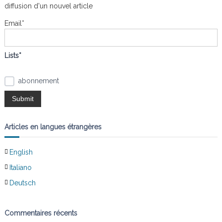
diffusion d'un nouvel article
h
e
Email*
r
:
Lists*
abonnement
Articles en langues étrangères
English
Italiano
Deutsch
Commentaires récents