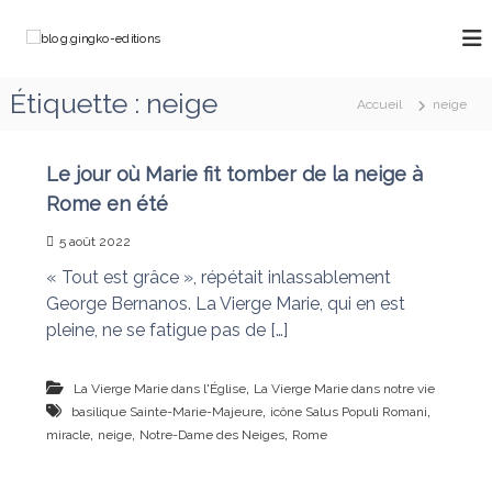
A
l
b
C
l
h
l
e
e
o
Étiquette :
neige
m
r
Accueil
neige
g
i
a
n
.
u
o
g
c
Le jour où Marie fit tomber de la neige à
n
o
i
s
Rome en été
a
n
n
v
t
5 août 2022
g
e
e
k
c
« Tout est grâce », répétait inlassablement
n
M
o
George Bernanos. La Vierge Marie, qui en est
u
a
-
pleine, ne se fatigue pas de […]
r
e
i
e
d
,
La Vierge Marie dans l'Église
La Vierge Marie dans notre vie
q
i
,
,
basilique Sainte-Marie-Majeure
icône Salus Populi Romani
u
t
i
,
,
,
miracle
neige
Notre-Dame des Neiges
Rome
d
i
é
o
f