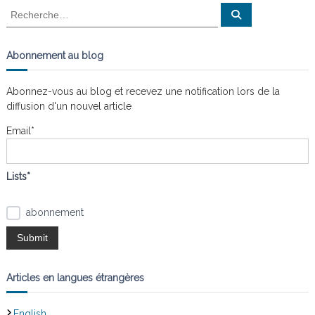
R
n
a
R
e
e
i
s
c
c
t
h
e
l
h
Abonnement au blog
r
e
e
c
s
h
r
e
n
Abonnez-vous au blog et recevez une notification lors de la
r
c
œ
diffusion d'un nouvel article
h
u
e
d
Email*
s
r
:
Lists*
abonnement
Articles en langues étrangères
English