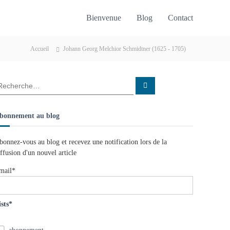
Bienvenue
Blog
Contact
Accueil
Johann Georg Melchior Schmidtner (1625 - 1705)
R
e
c
h
e
bonnement au blog
r
c
h
e
bonnez-vous au blog et recevez une notification lors de la
r
iffusion d'un nouvel article
mail*
ists*