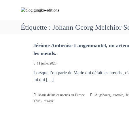
A
b
C
l
l
h
l
o
e
e
g
m
Étiquette :
Johann Georg Melchior S
r
.
i
a
g
n
u
i
Jérôme Ambroise Langenmantel, un acteur e
c
o
o
n
n
les nœuds.
n
g
s
t
11 juillet 2023
k
a
e
o
Lorsque l’on parle de Marie qui défait les nœuds , c
v
n
-
lui qui […]
e
u
e
c
d
M
,
,
Marie défait les noeuds en Europe
Augsbourg
ex-voto
Jé
i
a
,
1705)
miracle
t
r
i
i
o
e
n
q