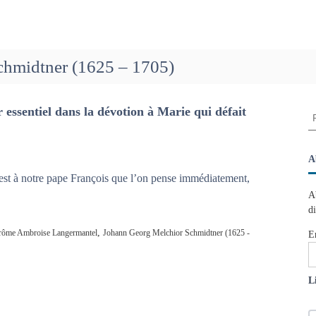
chmidtner (1625 – 1705)
ssentiel dans la dévotion à Marie qui défait
R
e
c
h
A
e
’est à notre pape François que l’on pense immédiatement,
r
A
c
d
h
e
,
rôme Ambroise Langermantel
Johann Georg Melchior Schmidtner (1625 -
E
r
:
L