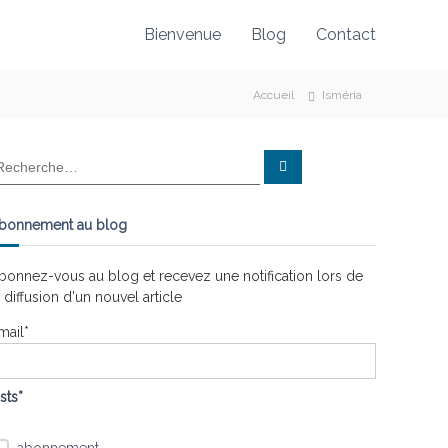
Bienvenue
Blog
Contact
Accueil
Isméria
R
e
c
h
e
bonnement au blog
r
c
h
e
bonnez-vous au blog et recevez une notification lors de
r
a diffusion d'un nouvel article
mail*
ists*