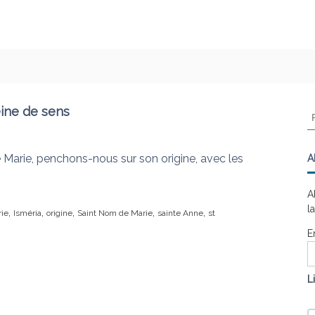
eine de sens
R
e
c
h
 Marie, penchons-nous sur son origine, avec les
A
e
r
A
c
l
,
,
,
,
,
ie
Isméria
origine
Saint Nom de Marie
sainte Anne
st
h
e
E
r
:
L