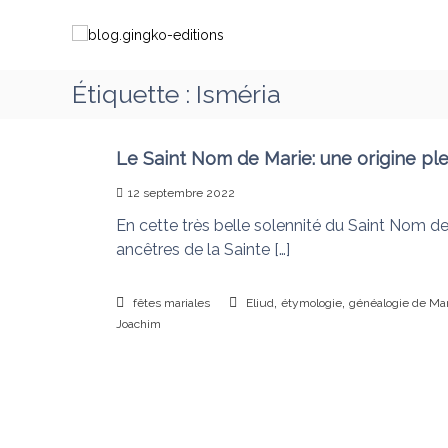
A
b
C
l
l
h
l
o
e
e
g
m
Étiquette :
Isméria
r
.
i
a
g
n
u
i
c
Le Saint Nom de Marie: une origine pl
o
o
n
n
12 septembre 2022
n
g
s
t
En cette très belle solennité du Saint Nom de
k
a
e
ancêtres de la Sainte […]
o
v
n
-
e
u
e
,
,
c
fêtes mariales
Eliud
étymologie
généalogie de Mar
d
Joachim
M
i
a
t
r
i
i
o
e
q