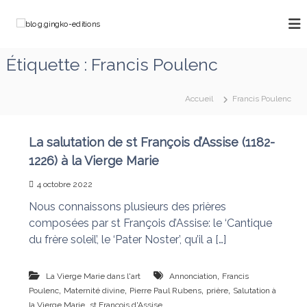
A
l
b
C
l
h
l
e
e
o
Étiquette :
Francis Poulenc
m
r
g
i
a
n
.
u
o
Accueil
Francis Poulenc
g
c
n
o
i
s
a
n
n
La salutation de st François d’Assise (1182-
v
t
g
1226) à la Vierge Marie
e
e
k
c
n
M
4 octobre 2022
o
u
a
-
Nous connaissons plusieurs des prières
r
e
i
composées par st François d’Assise: le ‘Cantique
e
d
du frère soleil’, le ‘Pater Noster’, qu’il a […]
q
i
u
t
i
,
La Vierge Marie dans l'art
Annonciation
Francis
d
i
,
,
,
,
Poulenc
Maternité divine
Pierre Paul Rubens
prière
Salutation à
é
o
,
la Vierge Marie
st François d'Assise
f