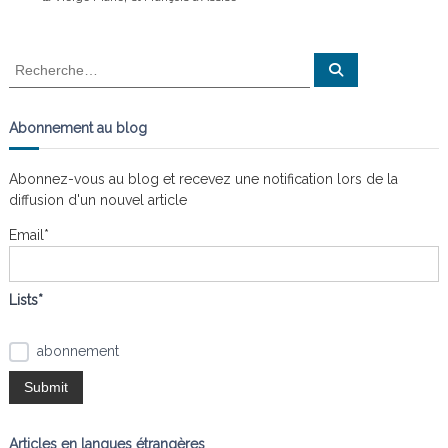
n
a
i
s
t
R
R
l
e
e
e
c
c
h
s
e
h
n
Abonnement au blog
r
œ
e
c
h
u
r
e
Abonnez-vous au blog et recevez une notification lors de la
d
r
c
s
diffusion d'un nouvel article
h
e
Email*
r
:
Lists*
abonnement
Articles en langues étrangères