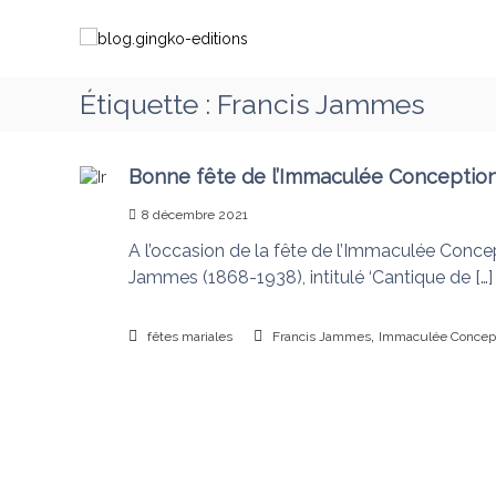
A
b
C
l
l
h
l
o
e
e
g
m
Étiquette :
Francis Jammes
r
.
i
a
g
n
u
i
c
Bonne fête de l’Immaculée Conception
o
o
n
n
8 décembre 2021
n
g
s
t
A l’occasion de la fête de l’Immaculée Conc
k
a
e
Jammes (1868-1938), intitulé ‘Cantique de […]
o
v
n
-
e
u
e
c
,
fêtes mariales
Francis Jammes
Immaculée Concep
d
M
i
a
t
r
i
i
o
e
q