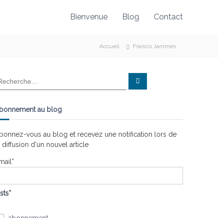
Bienvenue
Blog
Contact
Accueil
Francis Jammes
R
e
c
h
e
bonnement au blog
r
c
h
e
bonnez-vous au blog et recevez une notification lors de
r
a diffusion d'un nouvel article
mail*
ists*