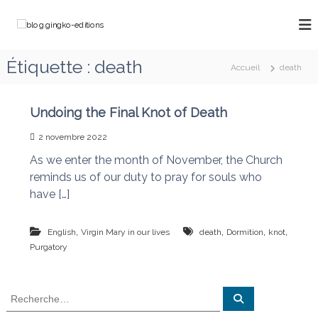
A
l
b
C
l
h
l
e
e
o
Étiquette :
death
m
r
Accueil
death
g
i
a
n
.
u
o
g
c
Undoing the Final Knot of Death
n
o
i
s
2 novembre 2022
a
n
n
v
t
As we enter the month of November, the Church
g
e
e
reminds us of our duty to pray for souls who
k
c
n
M
have […]
o
u
a
-
r
e
i
,
,
,
,
English
Virgin Mary in our lives
death
Dormition
knot
e
d
Purgatory
q
i
u
t
i
R
d
i
R
é
e
e
o
c
f