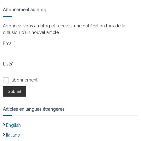
c
h
n
a
e
h
Abonnement au blog
r
i
s
e
c
t
h
r
l
e
Abonnez-vous au blog et recevez une notification lors de la
r
c
e
diffusion d'un nouvel article
s
h
n
e
Email*
œ
r
u
:
d
s
Lists*
abonnement
Articles en langues étrangères
English
Italiano