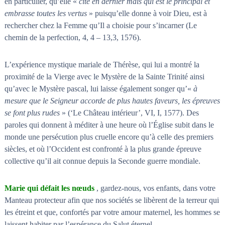
en particulier, qu’elle «
cite en dernier mais qui est le principal et
embrasse toutes les vertus
» puisqu’elle donne à voir Dieu, est à
rechercher chez la Femme qu’Il a choisie pour s’incarner (Le
chemin de la perfection, 4, 4 – 13,3, 1576).
L’expérience mystique mariale de Thérèse, qui lui a montré la
proximité de la Vierge avec le Mystère de la Sainte Trinité ainsi
qu’avec le Mystère pascal, lui laisse également songer qu’«
à
mesure que le Seigneur accorde de plus hautes faveurs, les épreuves
se font plus rudes
» (‘Le Château intérieur’, VI, I, 1577). Des
paroles qui donnent à méditer à une heure où l’Église subit dans le
monde une persécution plus cruelle encore qu’à celle des premiers
siècles, et où l’Occident est confronté à la plus grande épreuve
collective qu’il ait connue depuis la Seconde guerre mondiale.
Marie qui défait les nœuds
, gardez-nous, vos enfants, dans votre
Manteau protecteur afin que nos sociétés se libèrent de la terreur qui
les étreint et que, confortés par votre amour maternel, les hommes se
laissent habiter par l’espérance du Salut éternel.