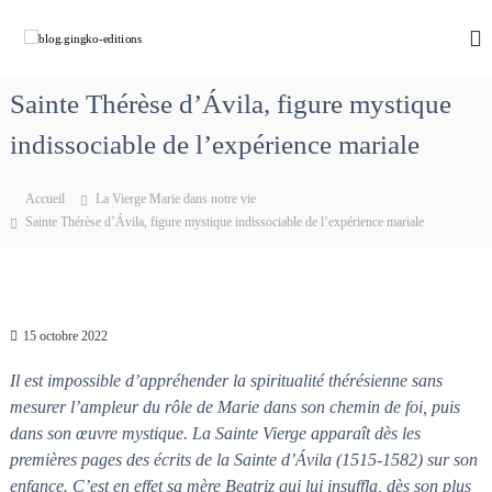
A
l
b
C
h
l
l
e
e
o
m
Sainte Thérèse d’Ávila, figure mystique
r
g
i
a
n
indissociable de l’expérience mariale
.
u
o
g
c
n
i
s
o
Accueil
La Vierge Marie dans notre vie
a
n
n
Sainte Thérèse d’Ávila, figure mystique indissociable de l’expérience mariale
v
t
g
e
e
k
c
n
M
o
u
a
-
r
15 octobre 2022
e
i
e
d
Il est impossible d’appréhender la spiritualité thérésienne sans
q
i
mesurer l’ampleur du rôle de Marie dans son chemin de foi, puis
u
t
i
dans son œuvre mystique. La Sainte Vierge apparaît dès les
d
i
premières pages des écrits de la Sainte d’Ávila (1515-1582) sur son
é
o
enfance. C’est en effet sa mère Beatriz qui lui insuffla, dès son plus
f