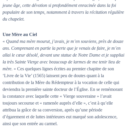
n
a
jeune âge, cette dévotion si profondément enracinée dans la foi
i
s
populaire de son temps, notamment à travers la récitation régulière
t
du chapelet.
l
e
s
Une Mère au Ciel
n
œ
«
Quand ma mère mourut, j’avais, je m’en souviens, près de douze
u
ans. Comprenant en partie la perte que je venais de faire, je m’en
d
allai le cœur désolé, devant une statue de Notre Dame et je suppliai
s
la très Sainte Vierge avec beaucoup de larmes de me tenir lieu de
mère.
» Ces quelques lignes écrites au premier chapitre de son
‘Livre de la Vie’ (1565) laissent peu de doutes quant à la
contribution de la Mère du Rédempteur à la vocation de celle qui
deviendra la première sainte docteur de l’Église. En se remémorant
la constance avec laquelle cette « Vierge souveraine » l’avait
toujours secourue et « ramenée auprès d’elle », c’est à qu’elle
attribua la grâce de sa conversion, après qu’une période
d’égarement et de luttes intérieures eut marqué son adolescence,
ainsi que son entrée au carmel.