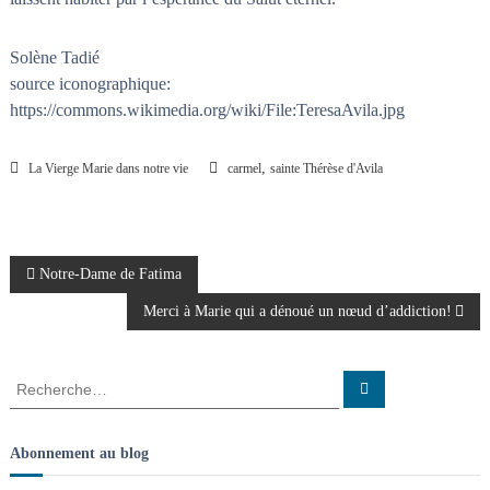
Solène Tadié
source iconographique:
https://commons.wikimedia.org/wiki/File:TeresaAvila.jpg
,
La Vierge Marie dans notre vie
carmel
sainte Thérèse d'Avila
N
Notre-Dame de Fatima
Merci à Marie qui a dénoué un nœud d’addiction!
a
v
R
R
e
e
c
i
c
h
e
h
Abonnement au blog
r
g
e
c
h