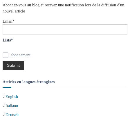
r
e
Abonnez-vous au blog et recevez une notification lors de la diffusion d'un
r
a
c
nouvel article
h
e
t
Email*
r
:
i
Lists*
o
abonnement
n
d
Articles en langues étrangères
e
English
l
Italiano
’
Deutsch
a