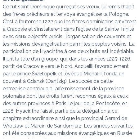
Ce fut saint Dominique qui reçut ses vœux, lui remis l’habit
des frères prêcheurs et l’envoya évangéliser la Pologne.
C’est à l’automne 1222 que les frères dominicains arrivèrent
à Cracovie et s’installèrent dans l’église de la Sainte Trinité
avec deux objectifs précis : l’organisation de couvents et
les missions d’évangélisation parmi les peuples voisins. La
participation de Hyacinthe à ces deux buts est indéniable.
Il prit la tête d’un groupe, qui, dans les années 1225-1226,
partit de Cracovie vers le Nord. Accueilli favorablement
par le prince Świętopełk et l’évêque Michał, il fonda un
couvent à Gdansk (Dantzig). Le succès de cette
entreprise contribua à l’affermissement de la province
polonaise dont les droits furent reconnus égaux à ceux
des autres provinces à Paris, le jour de la Pentecôte, en
1228. Hyacinthe faisait partie de la délégation à ce
chapitre extraordinaire ainsi que le provincial Gerard de
Wrocław et Marcin de Sandomierz. Les années suivantes
ont été consacrées aux missions évangéliques en Russie