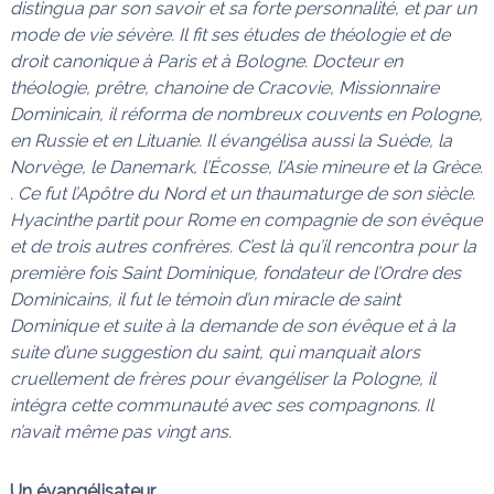
distingua par son savoir et sa forte personnalité, et par un
n
a
mode de vie sévère. Il fit ses études de théologie et de
i
s
droit canonique à Paris et à Bologne. Docteur en
t
l
théologie, prêtre, chanoine de Cracovie, Missionnaire
e
Dominicain, il réforma de nombreux couvents en Pologne,
s
en Russie et en Lituanie. Il évangélisa aussi la Suède, la
n
œ
Norvège, le Danemark, l’Écosse, l’Asie mineure et la Grèce.
u
. Ce fut l’Apôtre du Nord et un thaumaturge de son siècle.
d
Hyacinthe partit pour Rome en compagnie de son évêque
s
et de trois autres confrères. C’est là qu’il rencontra pour la
première fois Saint Dominique, fondateur de l’Ordre des
Dominicains, il fut le témoin d’un miracle de saint
Dominique et suite à la demande de son évêque et à la
suite d’une suggestion du saint, qui manquait alors
cruellement de frères pour évangéliser la Pologne, il
intégra cette communauté avec ses compagnons. Il
n’avait même pas vingt ans.
Un évangélisateur