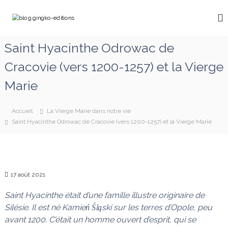
A
l
b
C
l
h
l
e
e
o
Saint Hyacinthe Odrowac de
m
r
g
i
a
Cracovie (vers 1200-1257) et la Vierge
n
.
u
o
g
c
n
Marie
o
i
s
a
n
n
v
t
Accueil
La Vierge Marie dans notre vie
g
e
e
Saint Hyacinthe Odrowac de Cracovie (vers 1200-1257) et la Vierge Marie
k
c
n
M
o
u
a
-
r
e
i
e
17 août 2021
d
q
i
u
Saint Hyacinthe était d’une famille illustre originaire de
t
i
Silésie. Il est né Kamień Śląski sur les terres d’Opole, peu
d
i
avant 1200. C’était un homme ouvert d’esprit, qui se
é
o
f