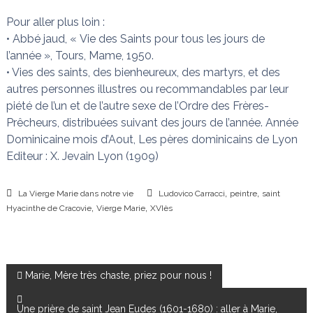
Pour aller plus loin :
• Abbé jaud, « Vie des Saints pour tous les jours de
l’année », Tours, Mame, 1950.
• Vies des saints, des bienheureux, des martyrs, et des
autres personnes illustres ou recommandables par leur
piété de l’un et de l’autre sexe de l’Ordre des Frères-
Prêcheurs, distribuées suivant des jours de l’année. Année
Dominicaine mois d’Aout, Les pères dominicains de Lyon
Editeur : X. Jevain Lyon (1909)
,
,
La Vierge Marie dans notre vie
Ludovico Carracci
peintre
saint
,
,
Hyacinthe de Cracovie
Vierge Marie
XVIès
N
Marie, Mère très chaste, priez pour nous !
a
Une prière de saint Jean Eudes (1601-1680) : aller à Marie,