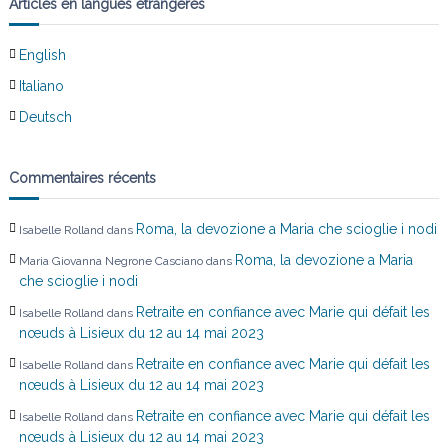
Articles en langues étrangères
l
English
’
Italiano
Deutsch
a
r
Commentaires récents
t
Roma, la devozione a Maria che scioglie i nodi
Isabelle Rolland
dans
i
Roma, la devozione a Maria
Maria Giovanna Negrone Casciano
dans
che scioglie i nodi
c
Retraite en confiance avec Marie qui défait les
Isabelle Rolland
dans
nœuds à Lisieux du 12 au 14 mai 2023
l
Retraite en confiance avec Marie qui défait les
Isabelle Rolland
dans
nœuds à Lisieux du 12 au 14 mai 2023
e
Retraite en confiance avec Marie qui défait les
Isabelle Rolland
dans
nœuds à Lisieux du 12 au 14 mai 2023