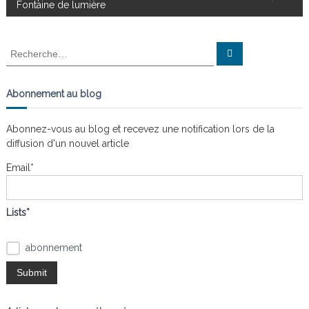
Fontaine de lumière
v
R
R
i
e
e
c
c
h
g
e
h
Abonnement au blog
r
e
c
a
h
r
e
Abonnez-vous au blog et recevez une notification lors de la
r
c
diffusion d'un nouvel article
t
h
e
Email*
i
r
:
o
Lists*
n
abonnement
d
e