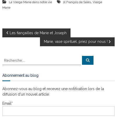
,
La Vierge Marie dans notre vie
st François de Sales
Vierge
Marie
N
Les fiançailles de Marie et Joseph
Marie, vase spirituel, priez pour nous !
a
v
R
R
e
e
c
i
c
h
e
h
Abonnement au blog
r
g
e
c
h
r
e
Abonnez-vous au blog et recevez une notification lors de la
a
r
c
diffusion d'un nouvel article
h
e
t
Email*
r
:
i