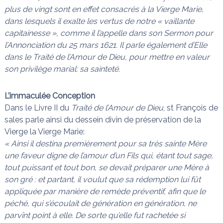
plus de vingt sont en effet consacrés à la Vierge Marie,
n
a
i
dans lesquels il exalte les vertus de notre « vaillante
s
t
capitainesse », comme il l’appelle dans son
Sermon pour
l
l’Annonciation
du 25 mars 1621. Il parle également d’Elle
e
s
dans le
Traité de l’Amour de Dieu
, pour mettre en valeur
n
son privilège marial: sa sainteté.
œ
u
d
L’immaculée Conception
s
Dans le Livre II du
Traité de l’Amour de Dieu
, st François de
sales parle ainsi du dessein divin de préservation de la
Vierge la Vierge Marie:
« Ainsi il destina premièrement pour sa très sainte Mère
une faveur digne de l’amour d’un Fils qui, étant tout sage,
tout puissant et tout bon, se devait préparer une Mère à
son gré : et partant, il voulut que sa rédemption lui fût
appliquée par manière de remède préventif, afin que le
péché, qui s’écoulait de génération en génération, ne
parvînt point à elle. De sorte qu’elle fut rachetée si