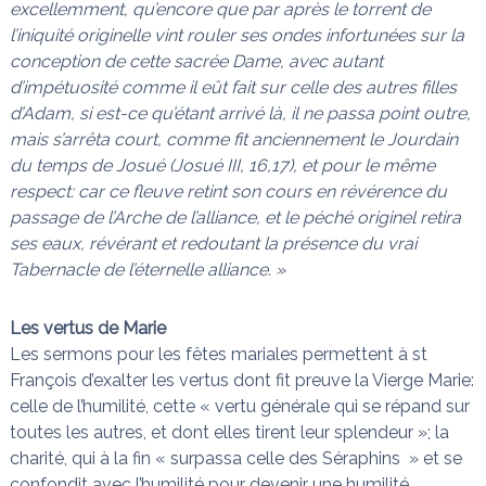
excellemment, qu’encore que par après le torrent de
l’iniquité originelle vint rouler ses ondes infortunées sur la
conception de cette sacrée Dame, avec autant
d’impétuosité comme il eût fait sur celle des autres filles
d’Adam, si est-ce qu’étant arrivé là, il ne passa point outre,
mais s’arrêta court, comme fit anciennement le Jourdain
du temps de Josué (Josué III, 16,17), et pour le même
respect: car ce fleuve retint son cours en révérence du
passage de l’Arche de l’alliance, et le péché originel retira
ses eaux, révérant et redoutant la présence du vrai
Tabernacle de l’éternelle alliance. »
Les vertus de Marie
Les sermons pour les fêtes mariales permettent à st
François d’exalter les vertus dont fit preuve la Vierge Marie:
celle de l’humilité, cette « vertu générale qui se répand sur
toutes les autres, et dont elles tirent leur splendeur »; la
charité, qui à la fin « surpassa celle des Séraphins » et se
confondit avec l’humilité pour devenir une humilité