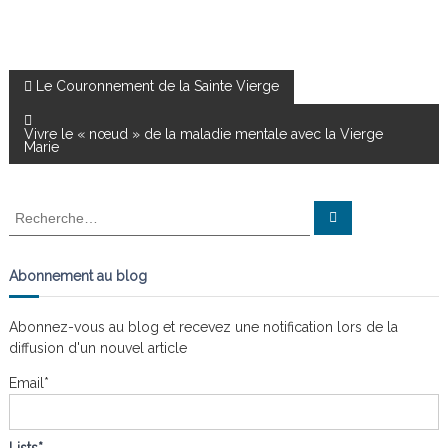
N
Le Couronnement de la Sainte Vierge
a
Vivre le « nœud » de la maladie mentale avec la Vierge
Marie
v
R
R
i
e
e
c
c
h
g
e
h
Abonnement au blog
r
e
c
a
h
r
e
Abonnez-vous au blog et recevez une notification lors de la
r
c
diffusion d'un nouvel article
t
h
e
Email*
i
r
: