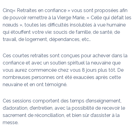
n
a
Cinq« Retraites en confiance » vous sont proposées afin
i
s
t
de pouvoir remettre à la Vierge Marie, « Celle qui défait les
l
nœuds », toutes les difficultés insolubles à vue humaine
e
qui étouffent votre vie: soucis de famille, de santé, de
s
n
travail, de logement, dépendances, etc..
œ
u
d
Ces courtes retraites sont conçues pour achever dans la
s
confiance et avec un soutien spirituel la neuvaine que
vous aurez commencée chez vous 8 jours plus tôt. De
nombreuses personnes ont été exaucées après cette
neuvaine et en ont témoigné.
Ces sessions comportent des temps d’enseignement,
d’adoration, d’entretien, avec la possibilité de recevoir le
sacrement de réconciliation, et bien sûr d’assister à la
messe.