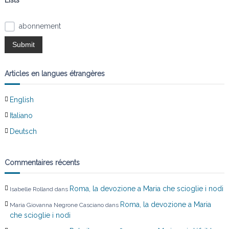
o
Lists*
n
abonnement
d
e
Articles en langues étrangères
l
English
’
Italiano
Deutsch
a
r
Commentaires récents
t
Roma, la devozione a Maria che scioglie i nodi
Isabelle Rolland
dans
i
Roma, la devozione a Maria
Maria Giovanna Negrone Casciano
dans
che scioglie i nodi