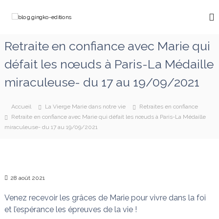
A
l
b
C
l
h
l
e
e
o
Retraite en confiance avec Marie qui
m
r
g
i
a
défait les nœuds à Paris-La Médaille
n
.
u
o
g
c
n
miraculeuse- du 17 au 19/09/2021
o
i
s
a
n
n
v
t
Accueil
La Vierge Marie dans notre vie
Retraites en confiance
g
e
e
Retraite en confiance avec Marie qui défait les nœuds à Paris-La Médaille
k
c
n
miraculeuse- du 17 au 19/09/2021
M
o
u
a
-
r
e
i
e
d
q
28 août 2021
i
u
t
i
Venez recevoir les grâces de Marie pour vivre dans la foi
d
i
et l’espérance les épreuves de la vie !
é
o
f