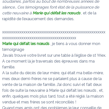
soudaines, parfois au bout de nombreuses années de
n
a
silence… Ces témoignages font état de la puissance de
i
s
cette neuvaine à
Marie qui défait les nœuds
, et de la
t
l
rapidité de l’exaucement des demandes.
e
s
n
xxxxxxxxxxxxxxxxxxxxxxxxxxxxxxxxxxxxxxxxxxxxxxxxxxxxx
œ
xxxxxxxxxxxxxxxxxxxxxxxxxxxxxxxxxxxxxx
u
Marie qui défait les nœuds
, je tiens à vous donner mon
d
s
témoignage
J’avais trouvé votre livret sur une table à l’église de st Yriex.
A ce moment là je traversais des épreuves dans ma
famille.
A la suite du décès de leur mère, qui était ma belle-mère,
mes deux demi-frères ne se parlaient plus à cause de la
vente de la maison de famille. J’ai donc suivi et fait deux
fois de suite la neuvaine à Marie qui défait les nœuds , et,
enfin, quelques mois plus tard, tout a été réglé, la maison
vendue et mes frères se sont réconciliés !
Quand mes amis ont des problèmes je leur conseille de