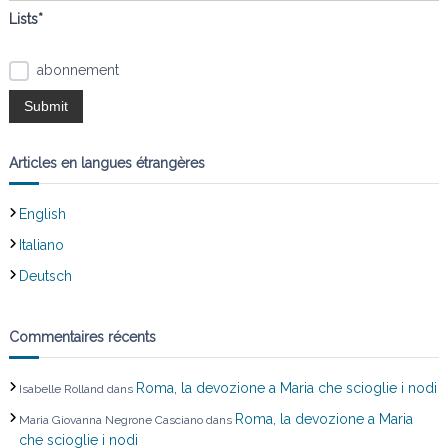
Lists*
o
abonnement
n
d
e
Articles en langues étrangères
l
English
Italiano
’
Deutsch
a
Commentaires récents
r
t
Roma, la devozione a Maria che scioglie i nodi
Isabelle Rolland
dans
Roma, la devozione a Maria
Maria Giovanna Negrone Casciano
dans
i
che scioglie i nodi