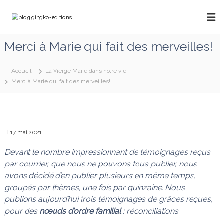
A
l
b
C
l
h
l
e
e
o
Merci à Marie qui fait des merveilles!
m
r
g
i
a
n
.
u
o
Accueil
La Vierge Marie dans notre vie
g
c
n
Merci à Marie qui fait des merveilles!
o
i
s
a
n
n
v
t
g
e
e
k
c
n
M
17 mai 2021
o
u
a
-
r
Devant le nombre impressionnant de témoignages reçus
e
i
par courrier, que nous ne pouvons tous publier, nous
e
d
avons décidé d’en publier plusieurs en même temps,
q
i
u
groupés par thèmes, une fois par quinzaine. Nous
t
i
publions aujourd’hui trois témoignages de grâces reçues,
d
i
pour des
nœuds d’ordre familial
: réconciliations
é
o
f