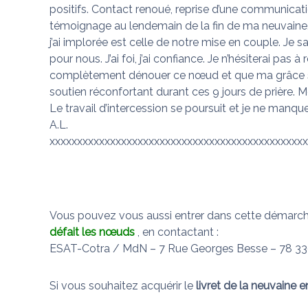
n
positifs. Contact renoué, reprise d’une communicatio
s
u
témoignage au lendemain de la fin de ma neuvaine
i
j’ai implorée est celle de notre mise en couple. Je s
d
pour nous. J’ai foi, j’ai confiance. Je n’hésiterai pas 
é
complètement dénouer ce nœud et que ma grâce s
f
soutien réconfortant durant ces 9 jours de prière. 
a
Le travail d’intercession se poursuit et je ne manque
i
A.L.
t
xxxxxxxxxxxxxxxxxxxxxxxxxxxxxxxxxxxxxxxxxxxxxxx
l
e
s
n
œ
Vous pouvez vous aussi entrer dans cette démarch
u
défait les nœuds
, en contactant :
d
ESAT-Cotra / MdN – 7 Rue Georges Besse – 78 33
s
Si vous souhaitez acquérir le
livret de la neuvaine e