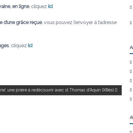
aine, en ligne
, cliquez
ici
e d’une grâce reçue
, vous pouvez l’envoyer à l’adresse
ages
, cliquez
ici
A
rie’, une prière à redécouvrir avec st Thomas d’Aquin (XIIIès)
A