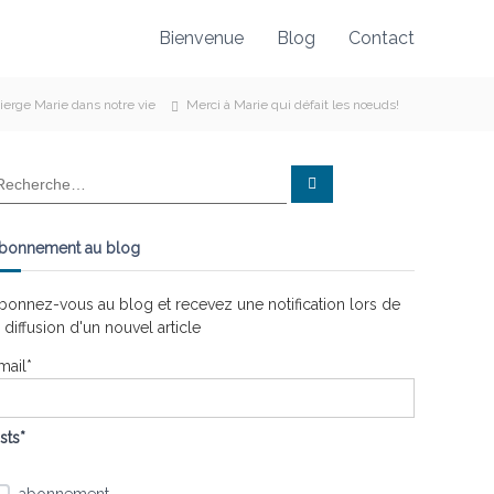
Bienvenue
Blog
Contact
ierge Marie dans notre vie
Merci à Marie qui défait les nœuds!
R
e
c
h
e
bonnement au blog
r
c
h
e
bonnez-vous au blog et recevez une notification lors de
r
a diffusion d'un nouvel article
mail*
ists*