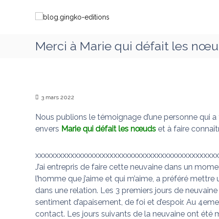
A
b
C
l
l
h
l
o
e
e
g
m
Merci à Marie qui défait les nœu
r
.
i
a
g
n
u
i
c
o
o
n
n
n
3 mars 2022
g
s
t
k
a
Nous publions le témoignage d’une personne qui a t
e
o
v
n
envers
Marie qui défait les nœuds
et à faire connaî
-
e
u
e
c
xxxxxxxxxxxxxxxxxxxxxxxxxxxxxxxxxxxxxxxxxxxxxxx
d
M
J’ai entrepris de faire cette neuvaine dans un mome
i
a
l’homme que j’aime et qui m’aime, a préféré mettre 
t
r
dans une relation. Les 3 premiers jours de neuvaine a
i
i
sentiment d’apaisement, de foi et d’espoir. Au 4em
o
e
contact. Les jours suivants de la neuvaine ont été
q