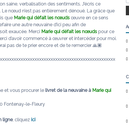
n saine, verbalisation des sentiments. J’écris ce
. Le nœud n’est pas entièrement dénoué. La grâce que
ais que
Marie qui défait les nœuds
œuvre en ce sens
à refaire une autre neuvaine d’ici peu afin de
A
oit exaucée. Merci
Marie qui défait les nœuds
pour ce
Merci d’avoir commencé à œuvrer et intercéder pour moi.
rai pas de te prier encore et de te remercier 🙏🏽
xxxxxxxxxxxxxxxxxxxxxxxxxxxxxxxxxxxxxxxxxxxxxxxxxx
C
e et vous procurer le
livret de la neuvaine à
Marie qui
0 Fontenay-le-Fleury
n ligne
, cliquez
ici