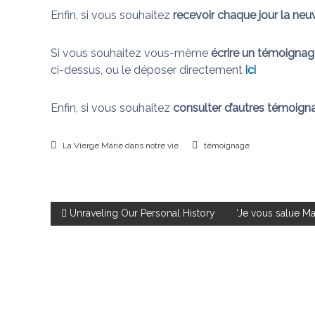
Enfin, si vous souhaitez
recevoir chaque jour la neuv
Si vous souhaitez vous-même
écrire un témoignag
ci-dessus, ou le déposer directement
ici
Enfin, si vous souhaitez
consulter d’autres témoign
La Vierge Marie dans notre vie
témoignage
N
Unraveling Our Personal History
‘Je vous salue Ma
a
v
i