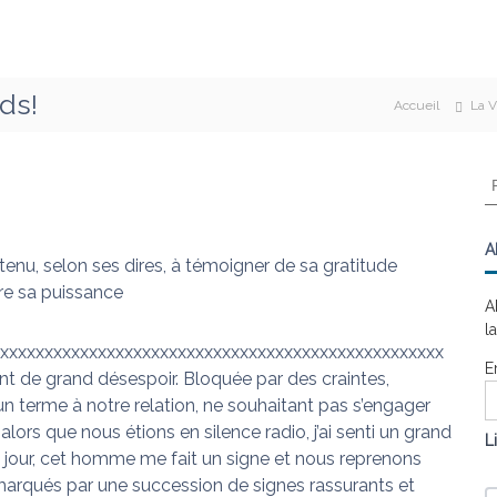
ds!
Accueil
La V
R
e
c
h
A
enu, selon ses dires, à témoigner de sa gratitude
e
tre sa puissance
r
A
c
l
h
xxxxxxxxxxxxxxxxxxxxxxxxxxxxxxxxxxxxxxxxxxxxxxxxxx
e
E
nt de grand désespoir. Bloquée par des craintes,
r
un terme à notre relation, ne souhaitant pas s’engager
:
lors que nous étions en silence radio, j’ai senti un grand
L
e jour, cet homme me fait un signe et nous reprenons
 marqués par une succession de signes rassurants et