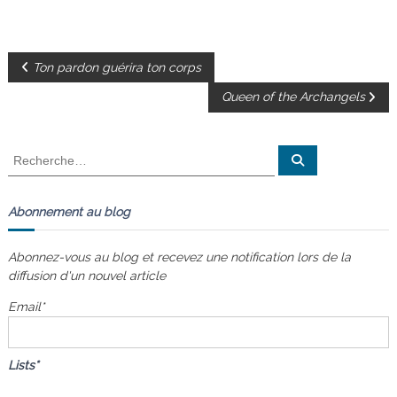
N
Ton pardon guérira ton corps
Queen of the Archangels
a
v
R
R
e
e
c
i
c
h
e
h
Abonnement au blog
r
g
e
c
h
r
e
Abonnez-vous au blog et recevez une notification lors de la
a
r
c
diffusion d'un nouvel article
h
e
t
Email*
r
:
i
Lists*
o