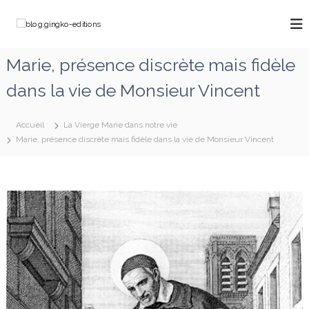
A
l
b
C
l
h
l
e
e
o
Marie, présence discrète mais fidèle
m
r
g
i
a
dans la vie de Monsieur Vincent
n
.
u
o
g
c
n
o
i
s
Accueil
La Vierge Marie dans notre vie
a
n
n
Marie, présence discrète mais fidèle dans la vie de Monsieur Vincent
v
t
g
e
e
k
c
n
M
o
u
a
-
r
e
i
e
d
q
i
u
t
i
d
i
é
o
f