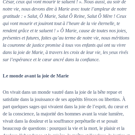
César, ceux qui vont mourir te saluent ! ». Nous aussi, au soir de
n
a
notre vie, nous devons dire à Marie avec toute l’ampleur de notre
i
s
gratitude : « Salut, Ô Marie, Salut Ô Reine, Salut Ô Mère ! Ceux
t
l
qui vont mourir et jouiront tout à l’heure de la vie éternelle, te
e
rendent grâce et te saluent ! » Ô Marie, cause de toutes nos joies,
s
présentes et futures, faites qu’au terme de notre vie, nous méritions
n
œ
la couronne de justice promise à tous vos enfants qui ont su vivre
u
dans la joie de Marie, à travers les croix de leur vie, les yeux rivés
d
sur l’espérance et le cœur ancré dans la confiance.
s
Le monde avant la joie de Marie
On vivait dans un monde vautré dans la joie de la bête repue et
satisfaite dans la jouissance de ses appétits féroces ou libertins. À
part quelques sages qui vivaient dans la joie de l’esprit, du cœur et
de la conscience, la majorité des hommes avant la vraie lumière,
vivait dans la douleur et la souffrance perpétuelle et se posait
beaucoup de questions : pourquoi la vie et la mort, le plaisir et la