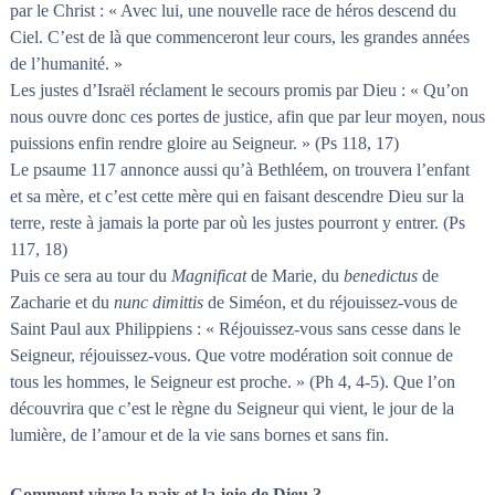
par le Christ : « Avec lui, une nouvelle race de héros descend du
Ciel. C’est de là que commenceront leur cours, les grandes années
de l’humanité. »
Les justes d’Israël réclament le secours promis par Dieu : « Qu’on
nous ouvre donc ces portes de justice, afin que par leur moyen, nous
puissions enfin rendre gloire au Seigneur. » (Ps 118, 17)
Le psaume 117 annonce aussi qu’à Bethléem, on trouvera l’enfant
et sa mère, et c’est cette mère qui en faisant descendre Dieu sur la
terre, reste à jamais la porte par où les justes pourront y entrer. (Ps
117, 18)
Puis ce sera au tour du
Magnificat
de Marie, du
benedictus
de
Zacharie et du
nunc dimittis
de Siméon, et du réjouissez-vous de
Saint Paul aux Philippiens : « Réjouissez-vous sans cesse dans le
Seigneur, réjouissez-vous. Que votre modération soit connue de
tous les hommes, le Seigneur est proche. » (Ph 4, 4-5). Que l’on
découvrira que c’est le règne du Seigneur qui vient, le jour de la
lumière, de l’amour et de la vie sans bornes et sans fin.
Comment vivre la paix et la joie de Dieu ?