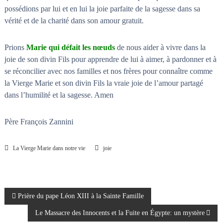
possédions par lui et en lui la joie parfaite de la sagesse dans sa
vérité et de la charité dans son amour gratuit.
Prions
Marie qui défait les nœuds
de nous aider à vivre dans la
joie de son divin Fils pour apprendre de lui à aimer, à pardonner et à
se réconcilier avec nos familles et nos frères pour connaître comme
la Vierge Marie et son divin Fils la vraie joie de l’amour partagé
dans l’humilité et la sagesse. Amen
Père François Zannini
La Vierge Marie dans notre vie
joie
N
Prière du pape Léon XIII à la Sainte Famille
Le Massacre des Innocents et la Fuite en Égypte: un mystère
a