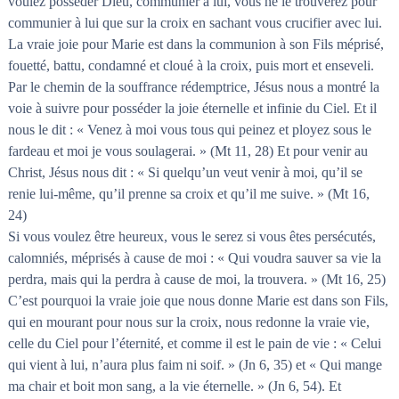
voulez posséder Dieu, communier à lui, vous ne le trouverez pour
communier à lui que sur la croix en sachant vous crucifier avec lui.
La vraie joie pour Marie est dans la communion à son Fils méprisé,
fouetté, battu, condamné et cloué à la croix, puis mort et enseveli.
Par le chemin de la souffrance rédemptrice, Jésus nous a montré la
voie à suivre pour posséder la joie éternelle et infinie du Ciel. Et il
nous le dit : « Venez à moi vous tous qui peinez et ployez sous le
fardeau et moi je vous soulagerai. » (Mt 11, 28) Et pour venir au
Christ, Jésus nous dit : « Si quelqu’un veut venir à moi, qu’il se
renie lui-même, qu’il prenne sa croix et qu’il me suive. » (Mt 16,
24)
Si vous voulez être heureux, vous le serez si vous êtes persécutés,
calomniés, méprisés à cause de moi : « Qui voudra sauver sa vie la
perdra, mais qui la perdra à cause de moi, la trouvera. » (Mt 16, 25)
C’est pourquoi la vraie joie que nous donne Marie est dans son Fils,
qui en mourant pour nous sur la croix, nous redonne la vraie vie,
celle du Ciel pour l’éternité, et comme il est le pain de vie : « Celui
qui vient à lui, n’aura plus faim ni soif. » (Jn 6, 35) et « Qui mange
ma chair et boit mon sang, a la vie éternelle. » (Jn 6, 54). Et