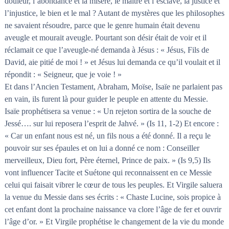
douleur, l’abondance et la misère, le maître et l’esclave, la justice et
l’injustice, le bien et le mal ? Autant de mystères que les philosophes
ne savaient résoudre, parce que le genre humain était devenu
aveugle et mourait aveugle. Pourtant son désir était de voir et il
réclamait ce que l’aveugle-né demanda à Jésus : « Jésus, Fils de
David, aie pitié de moi ! » et Jésus lui demanda ce qu’il voulait et il
répondit : « Seigneur, que je voie ! »
Et dans l’Ancien Testament, Abraham, Moïse, Isaïe ne parlaient pas
en vain, ils furent là pour guider le peuple en attente du Messie.
Isaïe prophétisera sa venue : « Un rejeton sortira de la souche de
Jessé…. sur lui reposera l’esprit de Jahvé. » (Is 11, 1-2) Et encore :
« Car un enfant nous est né, un fils nous a été donné. Il a reçu le
pouvoir sur ses épaules et on lui a donné ce nom : Conseiller
merveilleux, Dieu fort, Père éternel, Prince de paix. » (Is 9,5) Ils
vont influencer Tacite et Suétone qui reconnaissent en ce Messie
celui qui faisait vibrer le cœur de tous les peuples. Et Virgile saluera
la venue du Messie dans ses écrits : « Chaste Lucine, sois propice à
cet enfant dont la prochaine naissance va clore l’âge de fer et ouvrir
l’âge d’or. » Et Virgile prophétise le changement de la vie du monde