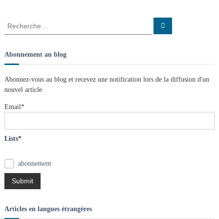
v
R
R
e
e
c
i
c
h
e
h
Abonnement au blog
r
g
e
c
h
r
e
Abonnez-vous au blog et recevez une notification lors de la diffusion d'un
r
a
c
nouvel article
h
e
t
Email*
r
:
i
Lists*
o
abonnement
n
d
Articles en langues étrangères
e