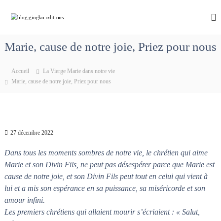
A
l
b
C
h
l
l
e
e
o
m
Marie, cause de notre joie, Priez pour nous
r
g
i
a
n
.
u
o
Accueil
La Vierge Marie dans notre vie
g
c
n
Marie, cause de notre joie, Priez pour nous
i
s
o
a
n
n
v
t
g
e
e
k
c
n
M
27 décembre 2022
o
u
a
-
r
Dans tous les moments sombres de notre vie, le chrétien qui aime
e
i
Marie et son Divin Fils, ne peut pas désespérer parce que Marie est
e
d
cause de notre joie, et son Divin Fils peut tout en celui qui vient à
q
i
u
lui et a mis son espérance en sa puissance, sa miséricorde et son
t
i
amour infini.
d
i
Les premiers chrétiens qui allaient mourir s’écriaient : « Salut,
é
o
f