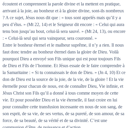
écoutent et comprennent la parole divine et la mettent en pratique,
arrivant à la joie, au bonheur et à la gloire divine, sont-ils nombreux
? A ce sujet, Jésus nous dit que : « tous sont appelés mais qu’il y a
peu d’élus. » (Mt 22, 14) et le Seigneur dit encore : « Celui qui aura
tenu bon jusqu’au bout, celui-là sera sauvé. » (Mt 24, 13), ou encore
: « Celui-là seul qui sera vainqueur, sera couronné. »
Entre le bonheur éternel et le malheur suprême, il n’y a rien. Il nous
faut donc tendre au bonheur éternel dans la gloire de Dieu. Voilà
pourquoi Dieu a envoyé son Fils unique qui est pour toujours Fils
de Dieu et Fils de l’homme. Et Jésus essaie de le faire comprendre à
la Samaritaine : « Si tu connaissais le don de Dieu. » (Jn 4, 10) Et ce
don de Dieu est la source de la joie, de la vie, de la gloire ! Et la vie
éternelle pour chacun de nous, est de connaître Dieu, Vie infinie, et
Jésus Christ son Fils qu’il a donné à tous comme moyen de cette
vie. Et pour posséder Dieu et la vie éternelle, il faut croire en lui
pour connaître cette transfusion incessante en nous de son sang, de
son esprit, de sa vie, de ses vertus, de sa pureté, de son amour, de sa
force, de sa beauté, de sa vérité et de sa divinité. C’est une
communion d’être, de puissance et d’action.