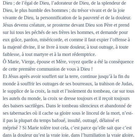
Dieu ; de l’égal de Dieu, l’adorateur de Dieu, de la splendeur de
Dieu, le plus humble des hommes ; du trésor vivant et de la joie
vivante de Dieu, la personnification de la pauvreté et de la douleur.
Jésus devenu créature, se prosterne devant Dieu son Père et prend
sur lui tous les péchés de ses frères les hommes, et demande pour
eux grâce, pardon, miséricorde, et comme il faut expier l’offense à
la majesté divine, il se livre à toute douleur, à tout outrage, à toute
faiblesse, à tout martyre et à la mort rédemptrice.
Ô Marie, Vierge, épouse et Mère, voyez quelle a été la conséquence
de cette première communion de vous à Dieu !
Et Jésus après avoir souffert sur la terre, continue jusqu’à la fin du
monde à souffrir les outrages de ses bourreaux, la trahison de Judas,
le supplice de la croix, la nuit et l’isolement du tombeau, car sur tous
les autels du monde, la croix se dresse toujours et il reçoit toujours
des baisers sacrilèges. Dans le tombeau silencieux et abandonné de
ses tabernacles où il cache sa gloire sous le linceul de la mort, n’est-
il pas la plupart du temps bafoué, insulté, outragé, délaissé et
méprisé ? Si Marie tolère tout cela, c’est parce qu’elle sait que c’est
dans la douleur qu’est la vraie joie, dans l’humiliation la vraie gloire,