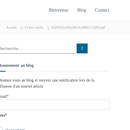
Bienvenue
Blog
Contact
Accueil
Fichier média
0426102ec84a58b54c48687c7d3b5aa8
R
e
c
h
e
bonnement au blog
r
c
h
e
bonnez-vous au blog et recevez une notification lors de la
r
iffusion d'un nouvel article
mail*
ists*