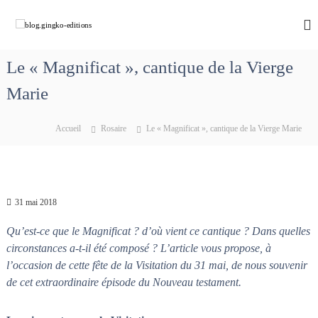
A
l
b
C
h
l
l
e
e
o
m
Le « Magnificat », cantique de la Vierge
r
g
i
a
n
Marie
.
u
o
g
c
n
i
s
o
Accueil
Rosaire
Le « Magnificat », cantique de la Vierge Marie
a
n
n
v
t
g
e
e
k
c
n
M
o
u
a
31 mai 2018
-
r
e
i
Qu’est-ce que le Magnificat ? d’où vient ce cantique ? Dans quelles
e
d
circonstances a-t-il été composé ? L’article vous propose, à
q
i
l’occasion de cette fête de la Visitation du 31 mai, de nous souvenir
u
t
i
de cet extraordinaire épisode du Nouveau testament.
d
i
é
o
f