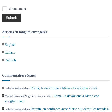
o
abonnement
n
d
Articles en langues étrangères
e
English
l
Italiano
’
Deutsch
a
Commentaires récents
r
Roma, la devozione a Maria che scioglie i nodi
Isabelle Rolland
dans
t
Roma, la devozione a Maria che
Maria Giovanna Negrone Casciano
dans
scioglie i nodi
i
Retraite en confiance avec Marie qui défait les nœuds à
Isabelle Rolland
dans