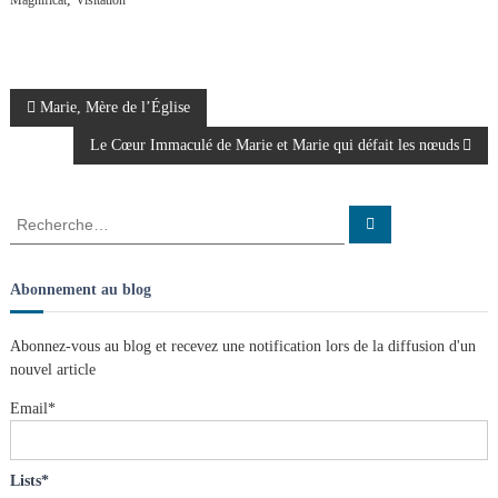
Magnificat
Visitation
N
Marie, Mère de l’Église
Le Cœur Immaculé de Marie et Marie qui défait les nœuds
a
v
R
R
e
e
c
i
c
h
e
h
Abonnement au blog
r
g
e
c
h
r
e
Abonnez-vous au blog et recevez une notification lors de la diffusion d'un
r
a
c
nouvel article
h
e
t
Email*
r
:
i
Lists*