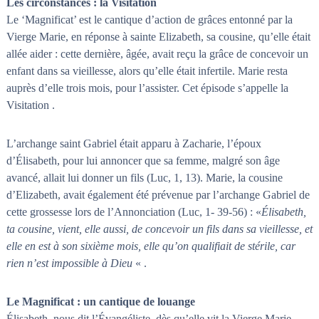
Les circonstances : la Visitation
n
a
Le ‘Magnificat’ est le cantique d’action de grâces entonné par la
i
s
Vierge Marie, en réponse à sainte Elizabeth, sa cousine, qu’elle était
t
l
allée aider : cette dernière, âgée, avait reçu la grâce de concevoir un
e
enfant dans sa vieillesse, alors qu’elle était infertile. Marie resta
s
auprès d’elle trois mois, pour l’assister. Cet épisode s’appelle la
n
œ
Visitation .
u
d
s
L’archange saint Gabriel était apparu à Zacharie, l’époux
d’Élisabeth, pour lui annoncer que sa femme, malgré son âge
avancé, allait lui donner un fils (Luc, 1, 13). Marie, la cousine
d’Elizabeth, avait également été prévenue par l’archange Gabriel de
cette grossesse lors de l’Annonciation (Luc, 1- 39-56) : «
Élisabeth,
ta cousine, vient, elle aussi, de concevoir un fils dans sa vieillesse, et
elle en est à son sixième mois, elle qu’on qualifiait de stérile, car
rien n’est impossible à Dieu
« .
Le Magnificat : un cantique de louange
Élisabeth, nous dit l’Évangéliste, dès qu’elle vit la Vierge Marie