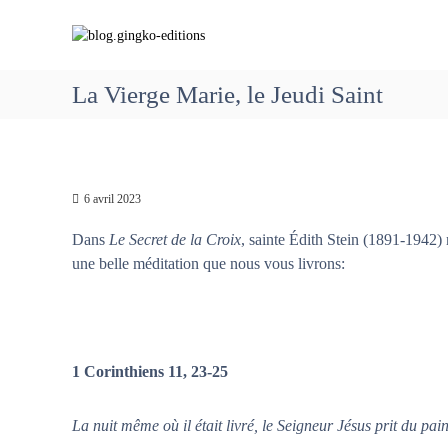
A
b
C
l
l
h
l
o
e
e
g
m
La Vierge Marie, le Jeudi Saint
r
.
i
a
g
n
u
i
c
o
o
n
n
n
6 avril 2023
g
s
t
k
a
Dans
Le Secret de la Croix
, sainte Édith Stein (1891-1942) 
e
o
v
n
une belle méditation que nous vous livrons:
-
e
u
e
c
d
M
i
a
t
1 Corinthiens 11, 23-25
r
i
i
o
e
La nuit même où il était livré, le Seigneur Jésus prit du pain,
n
q