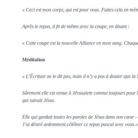
s
u
« Ceci est mon corps, qui est pour vous. Faites cela en mé
i
d
Après le repas, il fit de même avec la coupe, en disant :
é
f
« Cette coupe est la nouvelle Alliance en mon sang. Chaque 
a
i
t
Méditation
l
e
« L’Écriture ne le dit pas, mais il n’y a pas à douter que la
s
n
Sûrement elle est venue à Jérusalem comme toujours pour la
œ
qui suivait Jésus.
u
d
Elle qui gardait toutes les paroles de Jésus dans son cœur –
s
J’ai désiré ardemment célébrer ce repas pascal avec vous.»