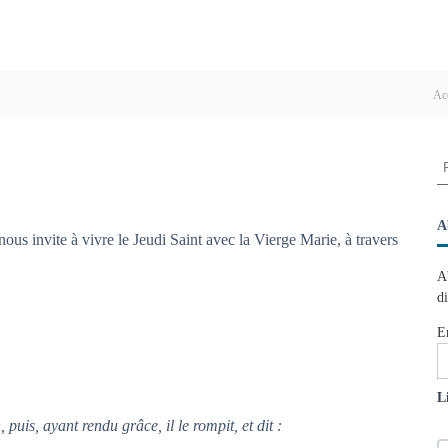
Ac
R
e
c
h
A
nous invite à vivre le Jeudi Saint avec la Vierge Marie, à travers
e
r
A
c
d
h
e
E
r
:
L
 puis, ayant rendu grâce, il le rompit, et dit :