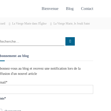
Bienvenue
Blog
Contact
cueil
La Vierge Marie dans l'Église
La Vierge Marie, le Jeudi Saint
R
e
c
h
e
bonnement au blog
r
c
h
e
bonnez-vous au blog et recevez une notification lors de la
r
iffusion d'un nouvel article
mail*
ists*