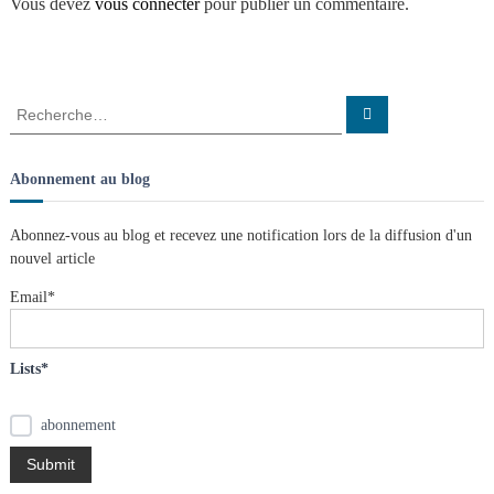
i
Vous devez
vous connecter
pour publier un commentaire.
n
a
i
s
g
t
l
e
a
R
R
s
e
e
n
c
t
c
h
œ
e
h
u
Abonnement au blog
r
d
e
c
i
h
s
r
e
Abonnez-vous au blog et recevez une notification lors de la diffusion d'un
r
c
o
nouvel article
h
e
Email*
n
r
:
d
Lists*
e
abonnement
l