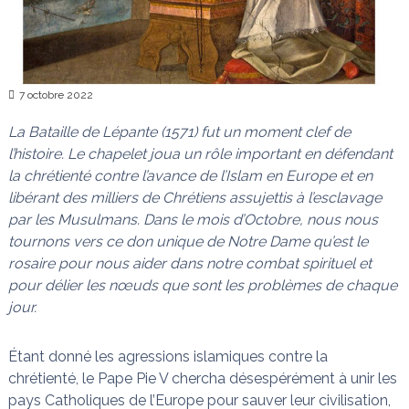
n
a
i
s
t
l
e
7 octobre 2022
s
n
La Bataille de Lépante (1571) fut un moment clef de
œ
u
l’histoire. Le chapelet joua un rôle important en défendant
d
la chrétienté contre l’avance de l’Islam en Europe et en
s
libérant des milliers de Chrétiens assujettis à l’esclavage
par les Musulmans. Dans le mois d’Octobre, nous nous
tournons vers ce don unique de Notre Dame qu’est le
rosaire pour nous aider dans notre combat spirituel et
pour délier les nœuds que sont les problèmes de chaque
jour.
Étant donné les agressions islamiques contre la
chrétienté, le Pape Pie V chercha désespérément à unir les
pays Catholiques de l’Europe pour sauver leur civilisation,