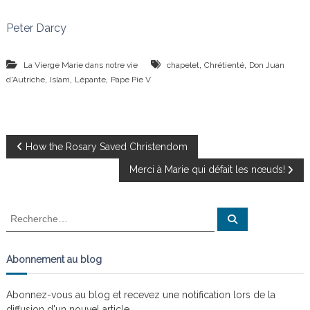
Peter Darcy
,
,
La Vierge Marie dans notre vie
chapelet
Chrétienté
Don Juan
,
,
,
d'Autriche
Islam
Lépante
Pape Pie V
N
How the Rosary Saved Christendom
Merci à Marie qui défait les nœuds!
a
v
R
R
e
e
c
i
c
h
e
h
Abonnement au blog
r
g
e
c
h
r
e
Abonnez-vous au blog et recevez une notification lors de la
a
r
c
diffusion d'un nouvel article