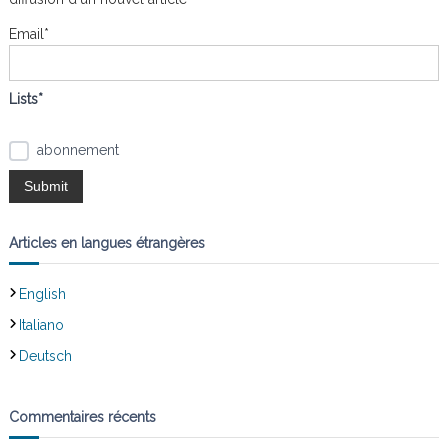
h
e
t
Email*
r
:
i
Lists*
o
abonnement
n
d
Articles en langues étrangères
e
English
l
Italiano
’
Deutsch
a
Commentaires récents
r