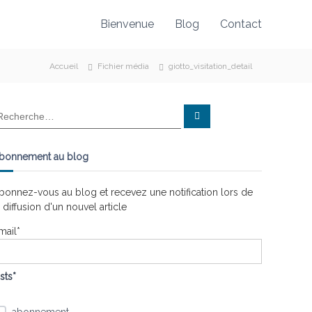
Bienvenue
Blog
Contact
Accueil
Fichier média
giotto_visitation_detail
R
e
c
h
e
bonnement au blog
r
c
h
e
bonnez-vous au blog et recevez une notification lors de
r
a diffusion d'un nouvel article
mail*
ists*