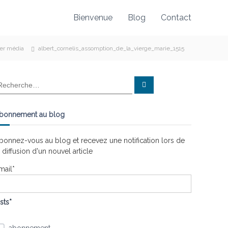
Bienvenue
Blog
Contact
ier média
albert_cornelis_assomption_de_la_vierge_marie_1515
R
e
c
h
e
bonnement au blog
r
c
h
e
bonnez-vous au blog et recevez une notification lors de
r
a diffusion d'un nouvel article
mail*
ists*