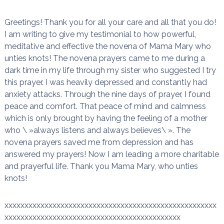
n
a
i
s
Greetings! Thank you for all your care and all that you do!
t
I am writing to give my testimonial to how powerful,
l
e
meditative and effective the novena of Mama Mary who
s
unties knots! The novena prayers came to me during a
n
dark time in my life through my sister who suggested I try
œ
u
this prayer. I was heavily depressed and constantly had
d
anxiety attacks. Through the nine days of prayer, I found
s
peace and comfort. That peace of mind and calmness
which is only brought by having the feeling of a mother
who \ »always listens and always believes\ ». The
novena prayers saved me from depression and has
answered my prayers! Now I am leading a more charitable
and prayerful life. Thank you Mama Mary, who unties
knots!
xxxxxxxxxxxxxxxxxxxxxxxxxxxxxxxxxxxxxxxxxxxxxxxxxxxxx
xxxxxxxxxxxxxxxxxxxxxxxxxxxxxxxxxxxxxxxxxxxx