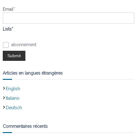
t
h
e
Email*
i
r
:
o
Lists*
n
abonnement
d
e
Articles en langues étrangères
l
English
’
Italiano
Deutsch
a
r
Commentaires récents