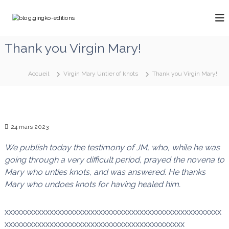
A
l
b
C
l
h
l
e
e
o
Thank you Virgin Mary!
m
r
g
i
a
n
.
u
o
Accueil
Virgin Mary Untier of knots
Thank you Virgin Mary!
g
c
n
o
i
s
a
n
n
v
t
g
e
e
24 mars 2023
k
c
n
M
o
u
a
We publish today the testimony of JM, who, while he was
-
r
going through a very difficult period, prayed the novena to
e
i
Mary who unties knots, and was answered. He thanks
e
d
q
Mary who undoes knots for having healed him.
i
u
t
i
d
xxxxxxxxxxxxxxxxxxxxxxxxxxxxxxxxxxxxxxxxxxxxxxxxxxxxx
i
é
xxxxxxxxxxxxxxxxxxxxxxxxxxxxxxxxxxxxxxxxxxxx
o
f