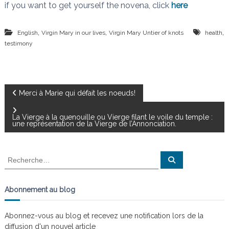
if you want to get yourself the novena, click
here
,
,
,
English
Virgin Mary in our lives
Virgin Mary Untier of knots
health
testimony
N
Merci à Marie qui défait les noeuds!
a
La Vierge à la quenouille ou Vierge filant le voile du temple :
une représentation de la Vierge de l’Annonciation.
v
R
R
i
e
e
c
c
h
g
e
h
Abonnement au blog
r
e
c
a
h
r
e
Abonnez-vous au blog et recevez une notification lors de la
r
c
diffusion d'un nouvel article