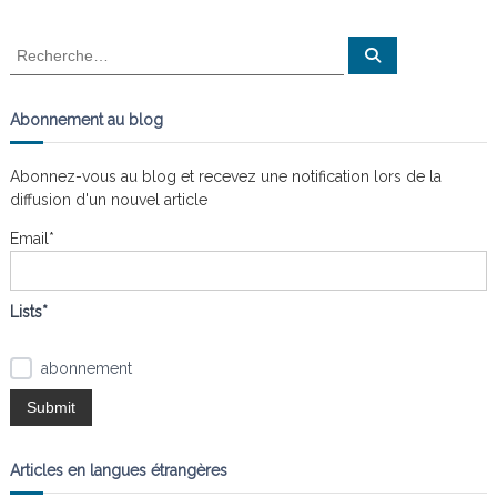
a
R
R
e
e
t
c
c
h
e
h
Abonnement au blog
r
i
e
c
h
r
e
Abonnez-vous au blog et recevez une notification lors de la
o
r
c
diffusion d'un nouvel article
h
n
e
Email*
r
d
:
Lists*
e
abonnement
l
’
Articles en langues étrangères
a