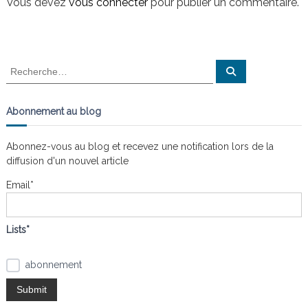
i
Vous devez
vous connecter
pour publier un commentaire.
n
a
i
s
g
t
l
e
a
R
R
s
e
e
n
c
t
c
h
œ
e
h
Abonnement au blog
u
r
e
c
d
i
h
s
r
e
Abonnez-vous au blog et recevez une notification lors de la
r
c
o
diffusion d'un nouvel article
h
e
Email*
n
r
:
d
Lists*
e
abonnement
l