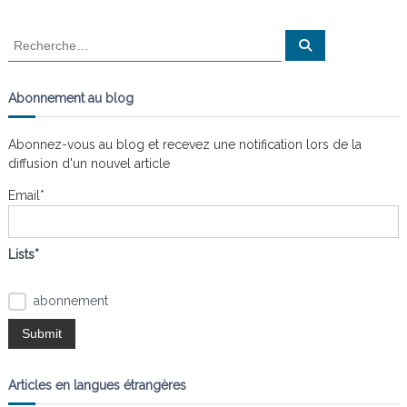
g
n
a
i
a
R
s
R
t
e
e
l
c
t
c
h
e
e
h
Abonnement au blog
s
r
e
c
n
i
h
œ
r
e
Abonnez-vous au blog et recevez une notification lors de la
u
r
c
o
diffusion d'un nouvel article
d
h
s
e
Email*
n
r
:
d
Lists*
e
abonnement
l
’
Articles en langues étrangères