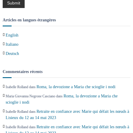
l
’
Articles en langues étrangères
a
English
r
Italiano
t
Deutsch
i
Commentaires récents
c
Roma, la devozione a Maria che scioglie i nodi
Isabelle Rolland
dans
l
Roma, la devozione a Maria che
Maria Giovanna Negrone Casciano
dans
scioglie i nodi
e
Retraite en confiance avec Marie qui défait les nœuds à
Isabelle Rolland
dans
Lisieux du 12 au 14 mai 2023
Retraite en confiance avec Marie qui défait les nœuds à
Isabelle Rolland
dans