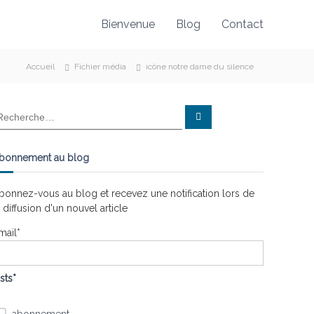
Bienvenue
Blog
Contact
Accueil
Fichier média
icône notre dame du silence
R
e
c
h
e
bonnement au blog
r
c
h
e
bonnez-vous au blog et recevez une notification lors de
r
a diffusion d'un nouvel article
mail*
ists*