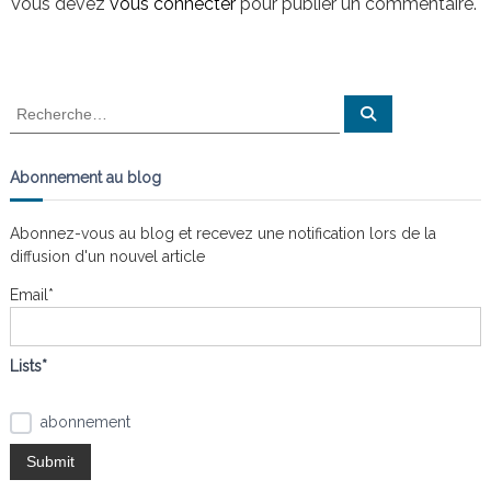
i
Vous devez
vous connecter
pour publier un commentaire.
n
a
i
s
g
t
l
e
a
R
R
s
e
e
n
c
t
c
h
œ
e
h
Abonnement au blog
u
r
e
c
d
i
h
s
r
e
Abonnez-vous au blog et recevez une notification lors de la
r
c
o
diffusion d'un nouvel article
h
e
Email*
n
r
:
d
Lists*
e
abonnement
l