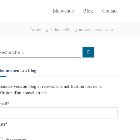
Bienvenue
Blog
Contact
Accueil
Fichier média
neuvaine-travail-mqdln
R
e
c
h
e
bonnement au blog
r
c
h
e
bonnez-vous au blog et recevez une notification lors de la
r
iffusion d'un nouvel article
mail*
ists*