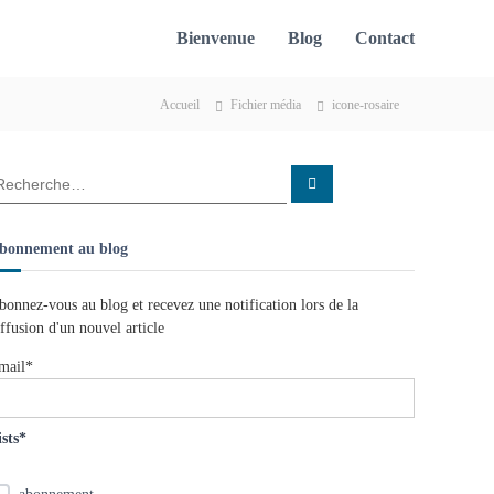
Bienvenue
Blog
Contact
Accueil
Fichier média
icone-rosaire
R
e
c
h
e
bonnement au blog
r
c
h
e
bonnez-vous au blog et recevez une notification lors de la
r
iffusion d'un nouvel article
mail*
ists*