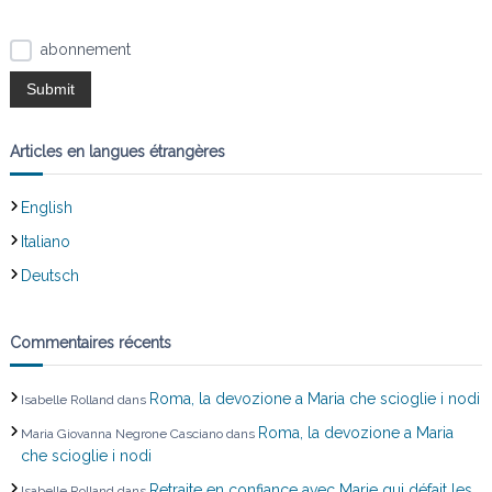
e
abonnement
l
’
Articles en langues étrangères
a
English
r
Italiano
t
Deutsch
i
Commentaires récents
c
Roma, la devozione a Maria che scioglie i nodi
Isabelle Rolland
dans
l
Roma, la devozione a Maria
Maria Giovanna Negrone Casciano
dans
e
che scioglie i nodi
Retraite en confiance avec Marie qui défait les
Isabelle Rolland
dans