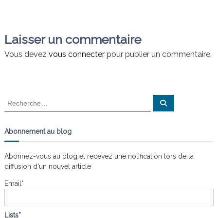
a
n
a
i
s
v
t
l
Laisser un commentaire
e
i
s
Vous devez
vous connecter
pour publier un commentaire.
n
g
œ
u
d
a
s
R
R
e
e
t
c
c
h
e
h
Abonnement au blog
r
i
e
c
h
r
e
Abonnez-vous au blog et recevez une notification lors de la
o
r
c
diffusion d'un nouvel article
h
n
e
Email*
r
d
:
Lists*