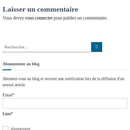
v
n
a
Laisser un commentaire
i
s
t
i
Vous devez
vous connecter
pour publier un commentaire.
l
e
g
s
n
œ
a
R
R
u
e
e
d
c
t
c
s
h
e
h
Abonnement au blog
r
e
c
i
h
r
e
Abonnez-vous au blog et recevez une notification lors de la diffusion d'un
r
c
o
nouvel article
h
e
Email*
n
r
:
d
Lists*
e
abonnement