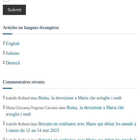
l
’
Articles en langues étrangères
a
English
r
Italiano
t
Deutsch
i
Commentaires récents
c
Roma, la devozione a Maria che scioglie i nodi
Isabelle Rolland
dans
l
Roma, la devozione a Maria che
Maria Giovanna Negrone Casciano
dans
scioglie i nodi
e
Retraite en confiance avec Marie qui défait les nœuds à
Isabelle Rolland
dans
Lisieux du 12 au 14 mai 2023