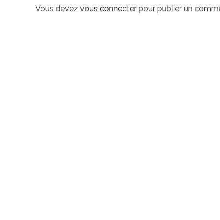
i
Vous devez
vous connecter
pour publier un comme
g
a
t
i
o
n
d
e
l