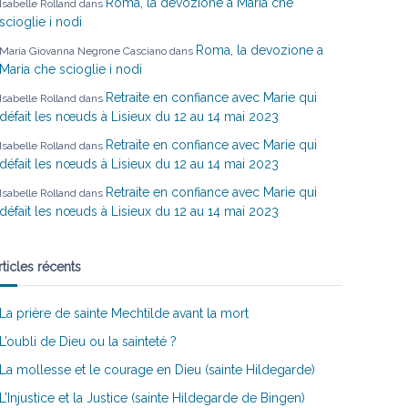
Roma, la devozione a Maria che
Isabelle Rolland
dans
scioglie i nodi
Roma, la devozione a
Maria Giovanna Negrone Casciano
dans
Maria che scioglie i nodi
Retraite en confiance avec Marie qui
Isabelle Rolland
dans
défait les nœuds à Lisieux du 12 au 14 mai 2023
Retraite en confiance avec Marie qui
Isabelle Rolland
dans
défait les nœuds à Lisieux du 12 au 14 mai 2023
Retraite en confiance avec Marie qui
Isabelle Rolland
dans
défait les nœuds à Lisieux du 12 au 14 mai 2023
rticles récents
La prière de sainte Mechtilde avant la mort
L’oubli de Dieu ou la sainteté ?
La mollesse et le courage en Dieu (sainte Hildegarde)
L’Injustice et la Justice (sainte Hildegarde de Bingen)