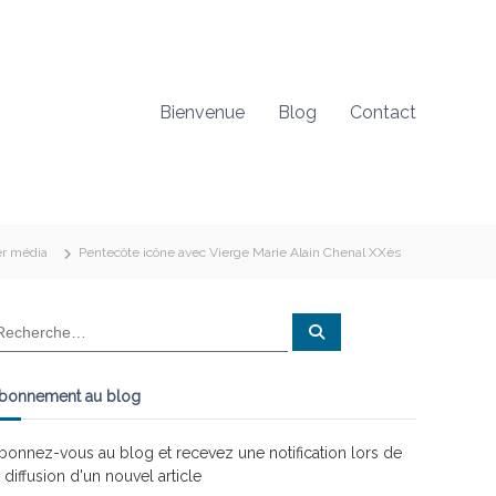
Bienvenue
Blog
Contact
er média
Pentecôte icône avec Vierge Marie Alain Chenal XXès
R
e
c
h
e
bonnement au blog
r
c
h
e
bonnez-vous au blog et recevez une notification lors de
r
a diffusion d'un nouvel article