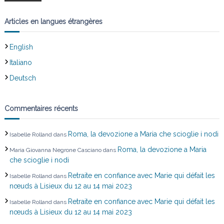
’
Articles en langues étrangères
a
English
r
Italiano
t
Deutsch
i
Commentaires récents
c
Roma, la devozione a Maria che scioglie i nodi
Isabelle Rolland
dans
l
Roma, la devozione a Maria
Maria Giovanna Negrone Casciano
dans
e
che scioglie i nodi
Retraite en confiance avec Marie qui défait les
Isabelle Rolland
dans
nœuds à Lisieux du 12 au 14 mai 2023
Retraite en confiance avec Marie qui défait les
Isabelle Rolland
dans
nœuds à Lisieux du 12 au 14 mai 2023