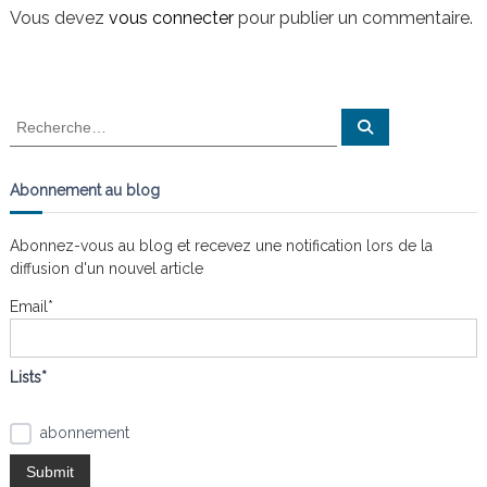
i
Vous devez
vous connecter
pour publier un commentaire.
n
a
i
s
g
t
l
e
a
R
s
R
n
e
e
t
c
œ
c
h
u
e
h
Abonnement au blog
r
d
i
e
c
s
h
r
e
Abonnez-vous au blog et recevez une notification lors de la
o
r
c
diffusion d'un nouvel article
h
n
e
Email*
r
d
:
Lists*
e
abonnement
l