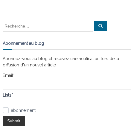
g
a
R
R
e
e
c
t
c
h
e
h
Abonnement au blog
r
e
c
i
h
r
e
Abonnez-vous au blog et recevez une notification lors de la
r
c
o
diffusion d'un nouvel article
h
e
Email*
n
r
:
d
Lists*
e
abonnement
l
’