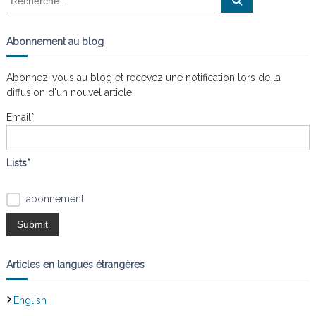
e
e
v
n
a
c
c
i
h
s
e
t
h
Abonnement au blog
i
r
l
e
c
h
e
r
e
g
s
Abonnez-vous au blog et recevez une notification lors de la
r
c
n
diffusion d'un nouvel article
h
œ
a
e
u
Email*
d
r
t
s
:
Lists*
i
abonnement
o
n
Articles en langues étrangères
d
e
English