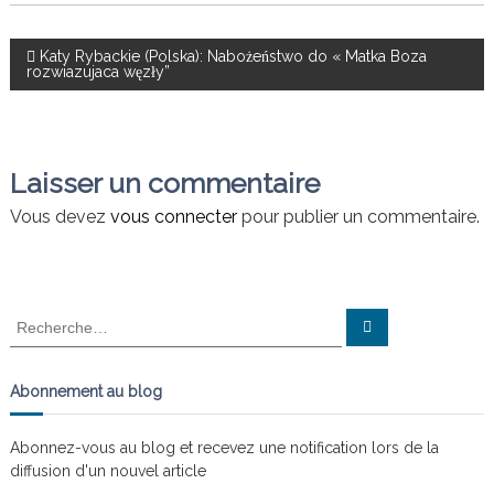
e
i
e
d
q
N
Katy Rybackie (Polska): Nabożeństwo do « Matka Boza
i
u
rozwiazujaca węzły”
t
i
a
d
i
é
o
f
v
n
a
Laisser un commentaire
i
s
i
t
Vous devez
vous connecter
pour publier un commentaire.
l
e
g
s
n
a
œ
R
R
u
e
e
d
t
c
c
h
s
e
h
Abonnement au blog
r
i
e
c
h
r
e
Abonnez-vous au blog et recevez une notification lors de la
o
r
c
diffusion d'un nouvel article
h