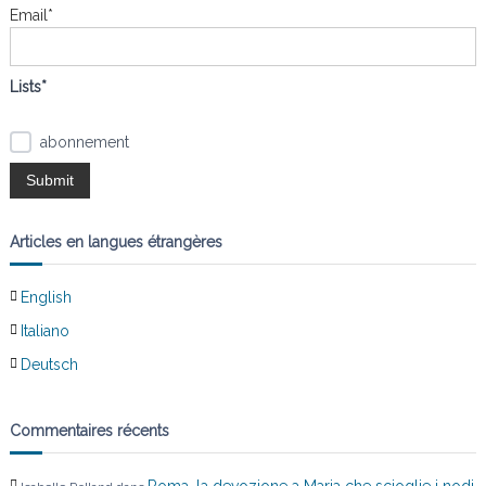
n
e
Email*
r
d
:
Lists*
e
abonnement
l
’
Articles en langues étrangères
a
English
r
Italiano
t
Deutsch
i
Commentaires récents
c
Roma, la devozione a Maria che scioglie i nodi