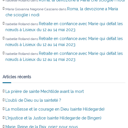
Isabelle Rolland
dans
l
Roma, la devozione a Maria
Maria Giovanna Negrone Casciano
dans
e
che scioglie i nodi
Retraite en confiance avec Marie qui défait les
Isabelle Rolland
dans
nœuds à Lisieux du 12 au 14 mai 2023
Retraite en confiance avec Marie qui défait les
Isabelle Rolland
dans
nœuds à Lisieux du 12 au 14 mai 2023
Retraite en confiance avec Marie qui défait les
Isabelle Rolland
dans
nœuds à Lisieux du 12 au 14 mai 2023
Articles récents
La prière de sainte Mechtilde avant la mort
L’oubli de Dieu ou la sainteté ?
La mollesse et le courage en Dieu (sainte Hildegarde)
L’Injustice et la Justice (sainte Hildegarde de Bingen)
Marie, Reine de la Paix, priez pour nous