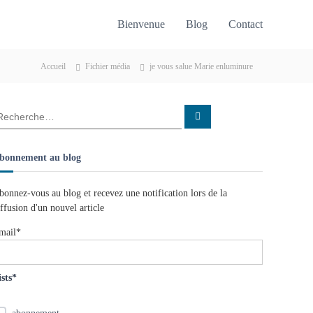
Bienvenue
Blog
Contact
Accueil
Fichier média
je vous salue Marie enluminure
R
e
c
h
e
bonnement au blog
r
c
h
e
bonnez-vous au blog et recevez une notification lors de la
r
iffusion d'un nouvel article
mail*
ists*