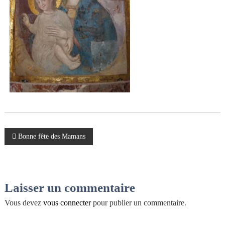
n
a
i
s
t
l
e
s
n
œ
u
d
s
N
Bonne fête des Mamans
a
v
Laisser un commentaire
i
Vous devez
vous connecter
pour publier un commentaire.