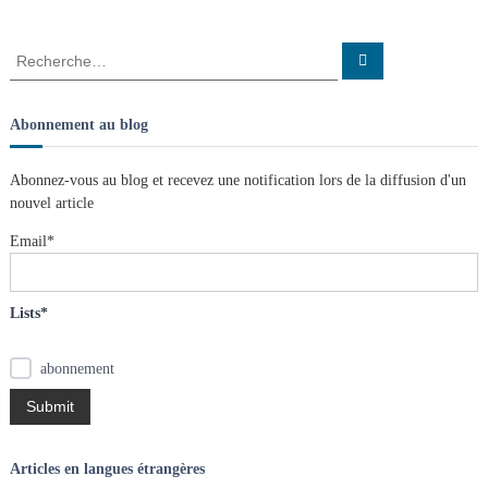
g
a
R
R
e
e
c
t
c
h
e
h
Abonnement au blog
r
e
c
i
h
r
e
Abonnez-vous au blog et recevez une notification lors de la diffusion d'un
r
c
o
nouvel article
h
e
Email*
n
r
:
d
Lists*
e
abonnement
l
’
Articles en langues étrangères